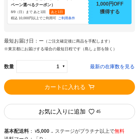
1,000円OFF
ペーン選べるクーポン）
獲得する
8/9（日）まで あと1回
あと1日
税込 10,000円以上でご利用可
ご利用条件
最短お届け日：ー
（ご注文確定後に商品を手配します）
※東京都にお届けする場合の最短日程です（島しょ部を除く）
数量
1
最新の在庫数を見る
カートに入れる
お気に入りに追加
45
基本配送料
：
5,000
ステージがプラチナ以上で
無料
¥
→
送料マーク：
「Ｄ」