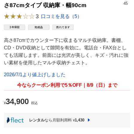
45
さ87cmタイプ 収納庫・幅90cm
3
口コミを見る（5）
高さ87cmでカウンター下に収まるマルチ収納庫。書棚、
CD・DVD収納として隙間を有効に。電話台・FAX台とし
ても活躍します。前面には光沢が美しく、キズ・汚れに強
い素材を使用したマルチ収納チェスト。
2026/7/1より値上げしました
今ならクーポン利用で5％OFF｜8/9（日）まで
34,900
¥
税込
レンタル
なら月額利用料
1,430
¥