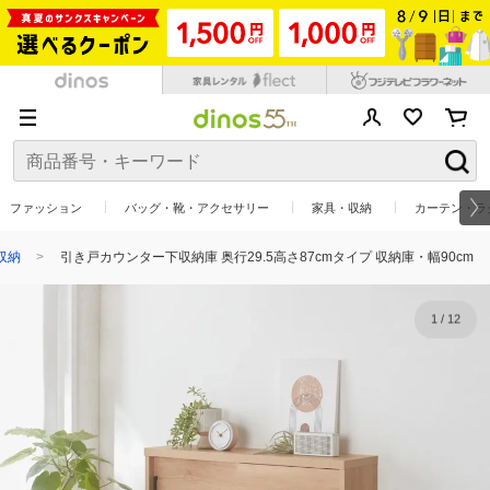
ファッション
バッグ・靴・アクセサリー
家具・収納
カーテン・ラ
収納
引き戸カウンター下収納庫 奥行29.5高さ87cmタイプ 収納庫・幅90cm
1
/
12