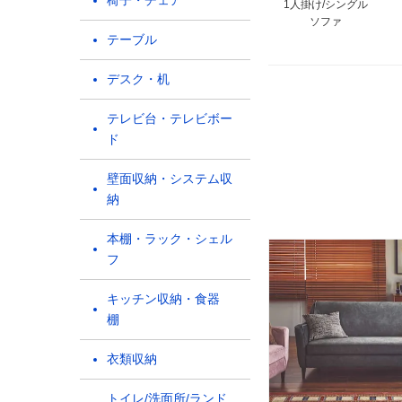
椅子・チェア
1人掛け/シングル
ソファ
テーブル
デスク・机
テレビ台・テレビボー
ド
壁面収納・システム収
納
本棚・ラック・シェル
フ
キッチン収納・食器
棚
衣類収納
トイレ/洗面所/ランド