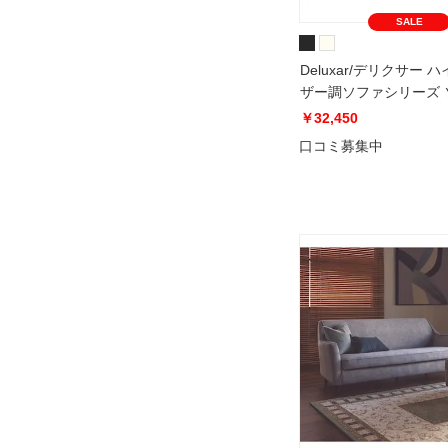
SALE
Deluxar/デリクサー 
ザー調ソファシリーズ 
付きオットマン
￥32,450
口コミ募集中