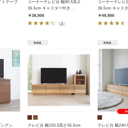
イトテーブ
コーナーテレビ台 幅90.5高さ
コーナーテレビ台 
36.5cm キャスター付き
36.5cm キャ
【Remonte/ルモンテ】
【Remonte/ル
￥38,900
￥49,900
（
3
）
S
リビングシ
テレビ台 幅150.5高さ35.5cm
テレビ台 幅240.