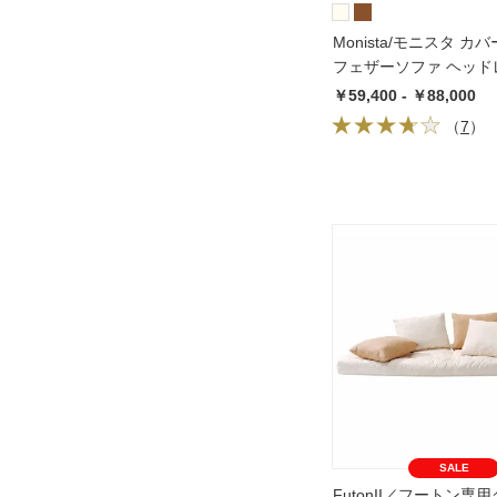
Monista/モニスタ カ
フェザーソファ ヘッド
人掛け
￥59,400 - ￥88,000
（
7
）
SALE
FutonII／フートン専