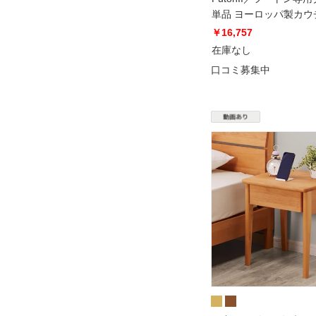
単品 ヨーロッパ製カウ
ベッド Karup カーラッ
￥16,757
在庫なし
口コミ募集中