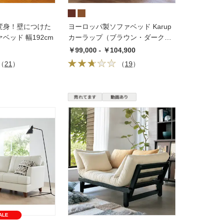
変身！壁につけた
ヨーロッパ製ソファベッド Karup
ベッド 幅192cm
カーラップ（ブラウン・ダークブ
ラウン）
￥99,000 - ￥104,900
（
21
）
（
19
）
ALE