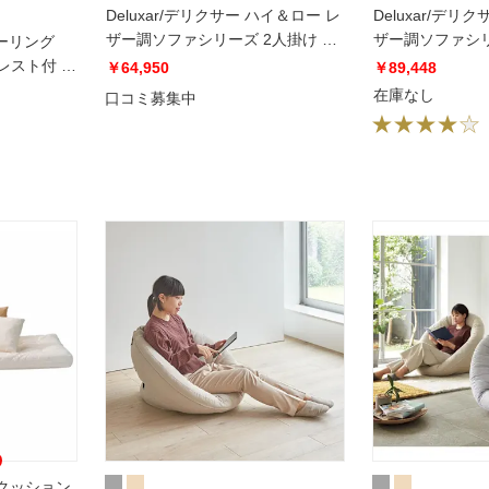
Deluxar/デリクサー ハイ＆ロー レ
Deluxar/デリ
ザー調ソファシリーズ 2人掛け 幅
ザー調ソファシリ
バーリング
160cm
215cm
レスト付 2
￥64,950
￥89,448
在庫なし
口コミ募集中
用クッション