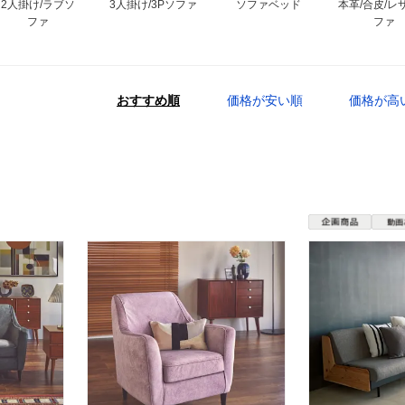
2人掛け/ラブソ
3人掛け/3Pソファ
ソファベッド
本革/合皮/レ
ファ
ファ
おすすめ順
価格が安い順
価格が高