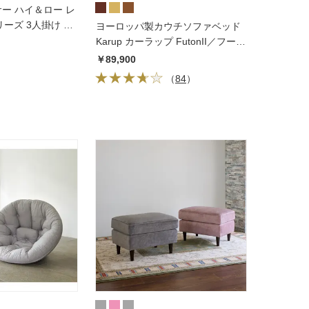
クサー ハイ＆ロー レ
ーズ 3人掛け 幅
ヨーロッパ製カウチソファベッド
Karup カーラップ FutonII／フート
ン
￥89,900
（
84
）