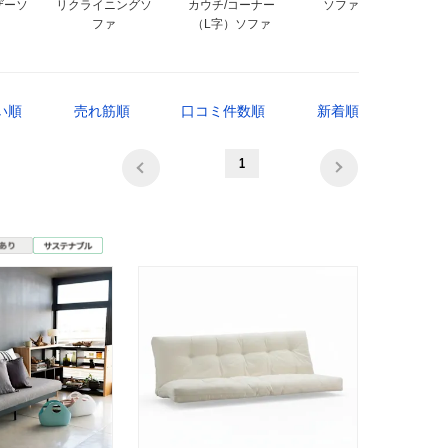
ザーソ
リクライニングソ
カウチ/コーナー
ソファセット
ファ
（L字）ソファ
い順
売れ筋順
口コミ件数順
新着順
1