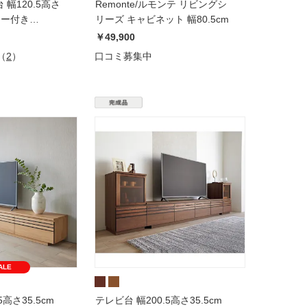
幅120.5高さ
Remonte/ルモンテ リビングシ
スター付き
リーズ キャビネット 幅80.5cm
モンテ】
￥49,900
（
2
）
口コミ募集中
ALE
5高さ35.5cm
テレビ台 幅200.5高さ35.5cm