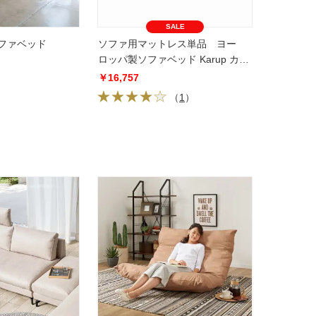
SALE
ファベッド
ソファ用マットレス単品 ヨー
ロッパ製ソファベッド Karup カー
ラップ
￥16,757
（
1
）