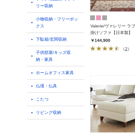
リー収納
小物収納・フリーボッ
クス
Valerie/ヴァレリー ラ
掛けソファ【日本製】
下駄箱/玄関収納
￥144,900
（
2
）
子供部屋/キッズ収
納・家具
ホームオフィス家具
仏壇・仏具
こたつ
リビング収納