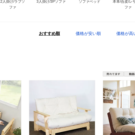
2人掛け/ラブソ
3人掛け/3Pソファ
ソファベッド
本革/合皮/レ
ファ
ファ
おすすめ順
価格が安い順
価格が高