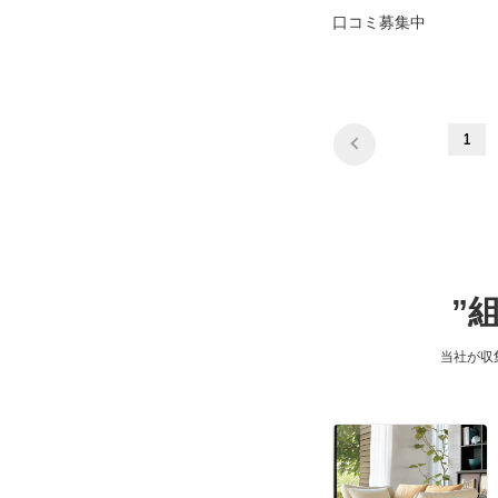
口コミ募集中
1
”
当社が収