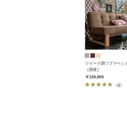
ツイード調ソファベッド 
［国産］
￥129,900
（
4
）