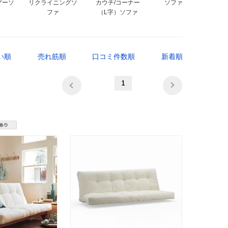
ザーソ
リクライニングソ
カウチ/コーナー
ソファセット
ファ
（L字）ソファ
い順
売れ筋順
口コミ件数順
新着順
1