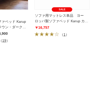
SALE
ソファ用マットレス単品 ヨー
ロッパ製ソファベッド Karup カー
ベッド Karup
ラップ
ラウン・ダークブ
￥16,757
4,900
（
1
）
（
19
）