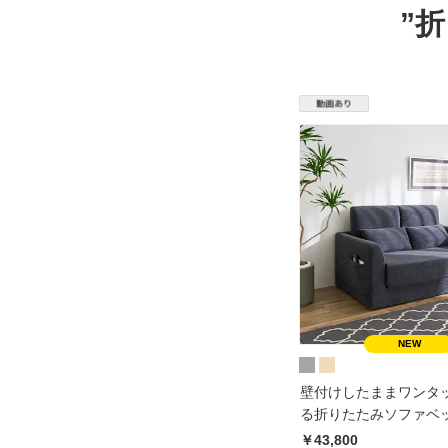
”
壁付けしたままワンタ
る折りたたみソファベッ
128cm
￥43,800