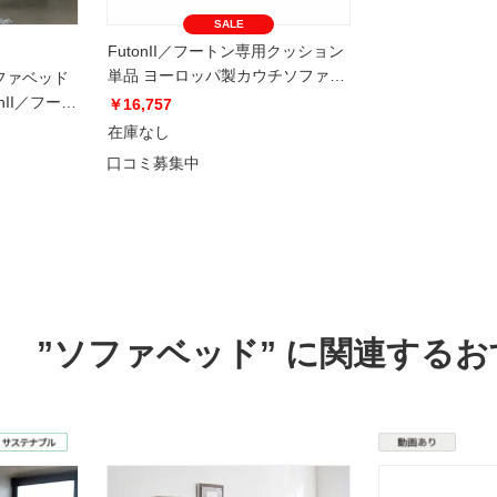
SALE
FutonII／フートン専用クッション
単品 ヨーロッパ製カウチソファ
ファベッド
ベッド Karup カーラップ
onII／フート
￥16,757
在庫なし
口コミ募集中
”ソファベッド” に関連する