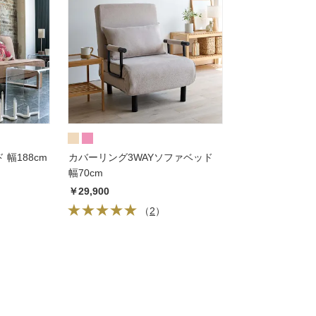
幅188cm
カバーリング3WAYソファベッド
幅70cm
￥29,900
（
2
）