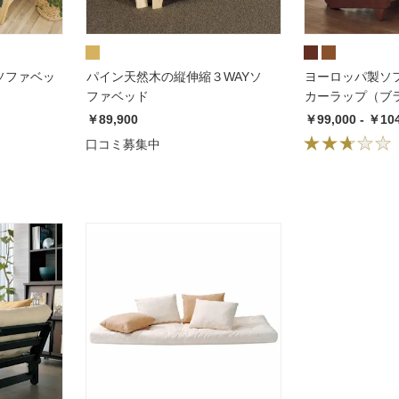
ソファベッ
パイン天然木の縦伸縮３WAYソ
ヨーロッパ製ソファ
ファベッド
カーラップ（ブ
ラウン）
￥89,900
￥99,000 - ￥10
口コミ募集中