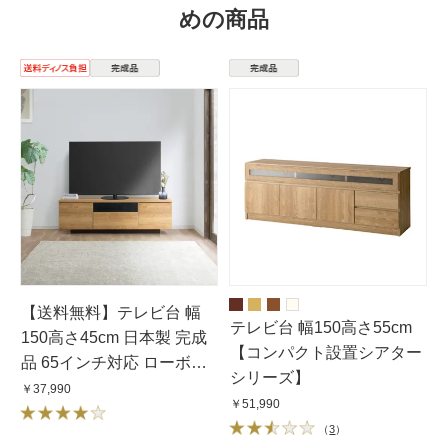
めの商品
【送料無料】テレビ台 幅
テレビ台 幅150高さ55cm
150高さ45cm 日本製 完成
【コンパクト設置シアター
品 65インチ対応 ローボー
シリーズ】
ド
￥37,990
￥51,990
（
3
）