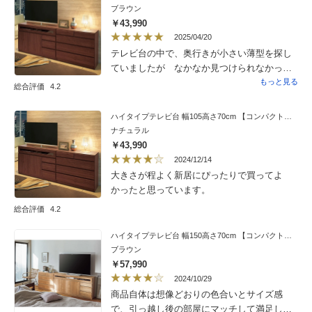
ブラウン
￥43,990
2025/04/20
テレビ台の中で、奥行きが小さい薄型を探し
ていましたが なかなか見つけられなかった
なか 今回の商品を見つけました。高さ、
もっと見る
総合評価
4.2
幅、色など好みで選ぶことが出来て部屋に
合った商品が購入出来て満足してます！
ハイタイプテレビ台 幅105高さ70cm 【コンパクト設置シアターシリーズ】
ナチュラル
￥43,990
2024/12/14
大きさが程よく新居にぴったりで買ってよ
かったと思っています。
総合評価
4.2
ハイタイプテレビ台 幅150高さ70cm 【コンパクト設置シアターシリーズ】
ブラウン
￥57,990
2024/10/29
商品自体は想像どおりの色合いとサイズ感
で、引っ越し後の部屋にマッチして満足して