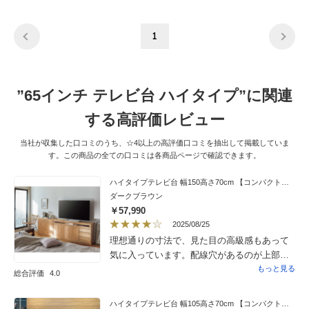
1
”65インチ テレビ台 ハイタイプ”に関連
する高評価レビュー
当社が収集した口コミのうち、☆4以上の高評価口コミを抽出して掲載していま
す。この商品の全ての口コミは各商品ページで確認できます。
ハイタイプテレビ台 幅150高さ70cm 【コンパクト設置シアターシリーズ】
ダークブラウン
￥57,990
2025/08/25
理想通りの寸法で、見た目の高級感もあって
気に入っています。配線穴があるのが上部だ
けなのと、ドアがパシャン！と開いてしまう
もっと見る
総合評価
4.0
のを改善して欲しいです。ゆっくり開いて欲
しい。
ハイタイプテレビ台 幅105高さ70cm 【コンパクト設置シアターシリーズ】