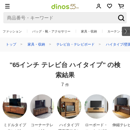
ファッション
バッグ・靴・アクセサリー
家具・収納
カーテン・敷物
トップ
家具・収納
テレビ台・テレビボード
ハイタイプ/壁
"65インチ テレビ台 ハイタイプ" の検
索結果
7
件
ミドルタイプ
コーナーテレ
ハイタイプ/
ローボード・
伸縮テレ