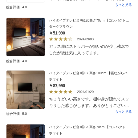
ます。一点、引き出しが思ったより浅くて収
もっと見る
総合評価
4.0
納予定のものが入らなかったので★を１つ減
じてます。商品は満足ですが、配送が不満で
ハイタイプテレビ台 幅120高さ70cm 【コンパクト設置シアターシリーズ】
した。まず配送日の事前連絡が一切無しで、
ダークブラウン
いきなり「あと25分で着きます」との電話が
￥51,990
入った。家にいたので良かったが、結局到着
2024/09/03
したのはそれから1時間後だった。また、二人
ガラス扉にストッパーが無いのが少し残念で
係で玄関先まで運んできて、そのままドンと
したが後は気に入ってます。
置いて終了。当方、一般的な男性より力があ
総合評価
4.0
るため一人で抱えて部屋まで運んで開梱・設
置できたけど、女性の一人暮らしでは置かれ
ハイタイプテレビ台 幅160高さ100cm 【寝ながらハイテレビ台シリーズ】
たところから移動させることすらできないで
ホワイト
しょうから、このような配送が標準というこ
￥83,990
となら女性がディノスで大型家具を購入する
2024/01/20
のは避けるのが賢明でしょう。
ちょうどいい高さです。棚中身が隠れてスッ
キリした感じがします。ありがとうございま
す。
もっと見る
総合評価
5.0
ハイタイプテレビ台 幅120高さ70cm 【コンパクト設置シアターシリーズ】
ホワイト