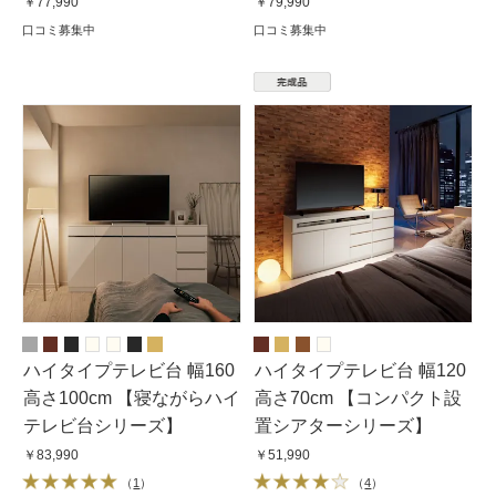
￥77,990
￥79,990
口コミ募集中
口コミ募集中
ハイタイプテレビ台 幅160
ハイタイプテレビ台 幅120
高さ100cm 【寝ながらハイ
高さ70cm 【コンパクト設
テレビ台シリーズ】
置シアターシリーズ】
￥83,990
￥51,990
（
1
）
（
4
）