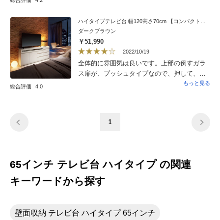
総合評価
4.2
改善してほしい点ではあります。奥行がない
のは良いのですが、昔のレコーダーは入りま
ハイタイプテレビ台 幅120高さ70cm 【コンパクト設置シアターシリーズ】
せんでした。厳密に言うとレコーダー本体は
ダークブラウン
範囲内ですが、ケーブルをつけるとさらに奥
￥51,990
行が数センチ必要なので入りません。レコー
2022/10/19
ダーも買い直すことになりました。今は販売
全体的に雰囲気は良いです。上部の倒すガラ
されているレコーダーは奥行がもっと狭いも
ス扉が、プッシュタイプなので、押して、手
のが多いので、古いレコーダーをお持ちの方
を離すとガタンっとなります。（思いっきり
もっと見る
総合評価
4.0
は注意が必要です。その他については満足し
倒れて音が出てしまう）これが、残念！
ています。お値段もお手頃だと思います。
1
65インチ テレビ台 ハイタイプ の関連
キーワードから探す
壁面収納 テレビ台 ハイタイプ 65インチ