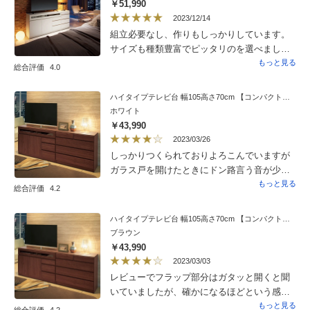
￥51,990
2023/12/14
組立必要なし、作りもしっかりしています。
サイズも種類豊富でピッタリのを選べまし
た。上部の扉が開きやすいので扉ストッパー
もっと見る
総合評価
4.0
をつけましたが、それ以外は見た目も使い勝
手も良く満足しています。
ハイタイプテレビ台 幅105高さ70cm 【コンパクト設置シアターシリーズ】
ホワイト
￥43,990
2023/03/26
しっかりつくられておりよろこんでいますが
ガラス戸を開けたときにドン路言う音が少し
気になりますのでゆっくり開くように改善さ
もっと見る
総合評価
4.2
れたらいかがですか
ハイタイプテレビ台 幅105高さ70cm 【コンパクト設置シアターシリーズ】
ブラウン
￥43,990
2023/03/03
レビューでフラップ部分はガタッと開くと聞
いていましたが、確かになるほどという感じ
でした。気をつければ問題はありませんが、
もっと見る