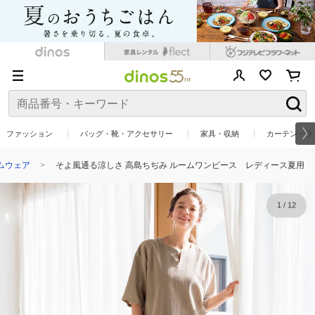
ファッション
バッグ・靴・アクセサリー
家具・収納
カーテン・ラ
ムウェア
そよ風通る涼しさ 高島ちぢみ ルームワンピース レディース夏用
1
/
12