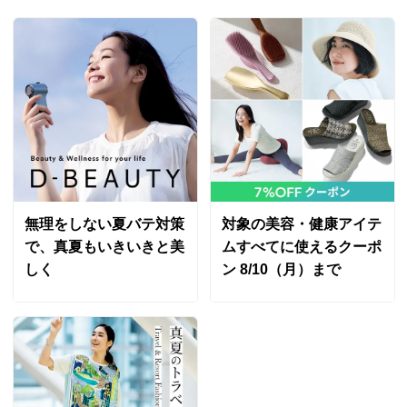
無理をしない夏バテ対策
対象の美容・健康アイテ
で、真夏もいきいきと美
ムすべてに使えるクーポ
しく
ン 8/10（月）まで