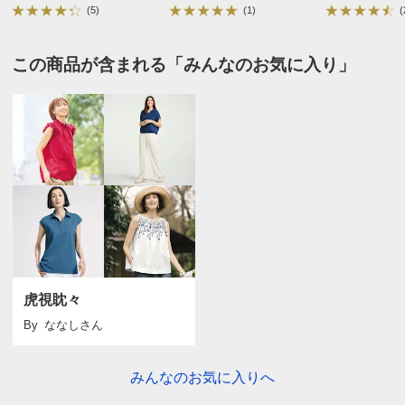
クリーニング店のドライクリーニングへお出しくだ
(5)
(1)
(
さい。（家庭洗濯はできません）
この商品が含まれる「みんなのお気に入り」
虎視眈々
By
ななし
さん
みんなのお気に入りへ