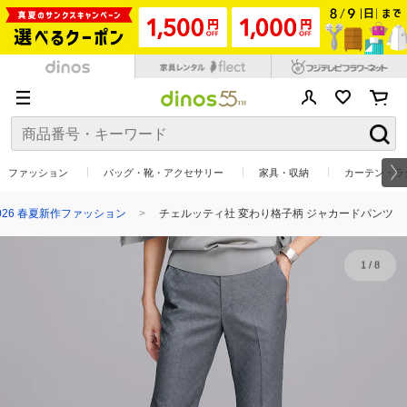
ファッション
バッグ・靴・アクセサリー
家具・収納
カーテン・ラ
026 春夏新作ファッション
チェルッティ社 変わり格子柄 ジャカードパンツ
1
/
8