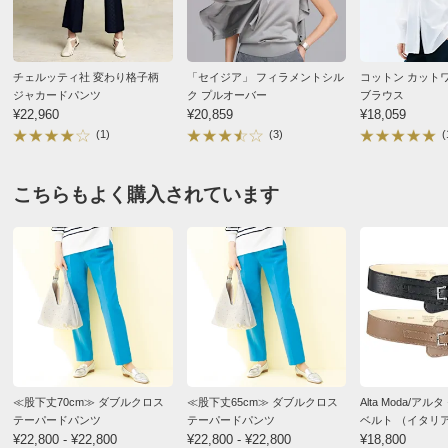
ウエスト（適応）
73
ヒップ
105
ヒップ（適応）
97
チェルッティ社 変わり格子柄
「セイジア」 フィラメントシル
コットン カット
ジャカードパンツ
ク プルオーバー
ブラウス
前また上
25.5
¥22,960
¥20,859
¥18,059
(1)
(3)
(
わたり幅
33
また下丈
68
こちらもよく購入されています
重量（約ｇ）
-
ベルト幅
3
※重量はあくまでも目安となります。商品によっては中心
サイズを参考に掲載しています。
サイズ表記について（ファッション）
商品の特徴
≪股下丈70cm≫ ダブルクロス
≪股下丈65cm≫ ダブルクロス
Alta Moda/ア
テーパードパンツ
テーパードパンツ
ベルト （イタリ
ドライ
¥22,800 - ¥22,800
¥22,800 - ¥22,800
¥18,800