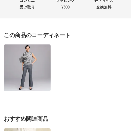
コンビニ
ラッピング
色・サイズ
受け取り
¥
390
交換無料
価格
¥22,960
税込 ¥20,873 税抜
送料・送料種
基本配送料：¥
880
この商品のコーディネート
別
※お届け先が同じであれば複数個ご購入いただいても¥880です。
お支払い方法
送料について
■色：グレー系
■素材：毛100％
■前中心ボタン・ファスナー開き
■前2個後ろ2個ポケット付き
■センタープレス仕様
■原産国：日本製（生地はイタリア製）
■商品により、柄の出方が多少異なります。
おすすめ関連商品
サイズ（cm）
サイズ記号
61
64
67