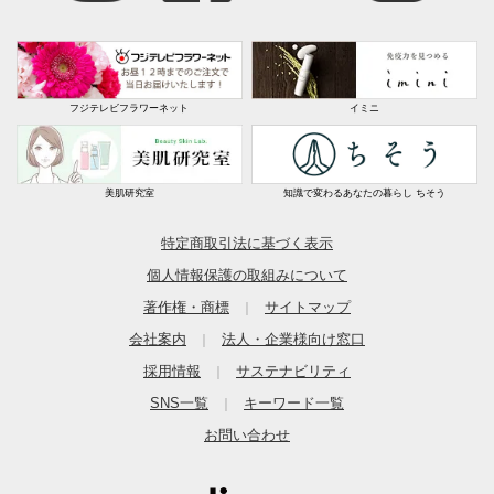
フジテレビフラワーネット
イミニ
美肌研究室
知識で変わるあなたの暮らし ちそう
特定商取引法に基づく表示
個人情報保護の取組みについて
著作権・商標
サイトマップ
｜
会社案内
法人・企業様向け窓口
｜
採用情報
サステナビリティ
｜
SNS一覧
キーワード一覧
｜
お問い合わせ