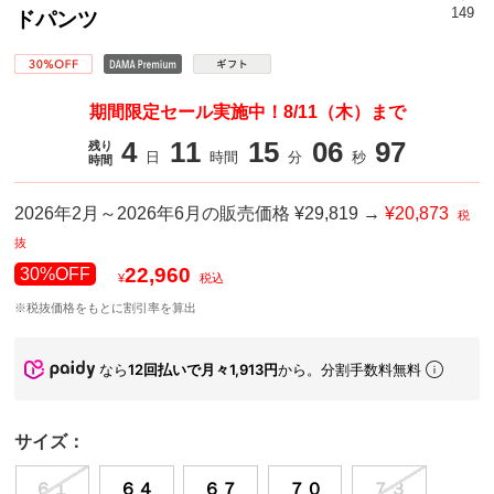
149
ドパンツ
期間限定セール実施中！8/11（木）まで
4
11
15
05
99
残り
日
時間
分
秒
時間
2026年2月～2026年6月の販売価格 ¥29,819 →
¥20,873
税
抜
22,960
30%OFF
¥
税込
※税抜価格をもとに割引率を算出
なら
12回払いで月々1,913円
から。分割手数料無料
サイズ：
６１
６４
６７
７０
７３