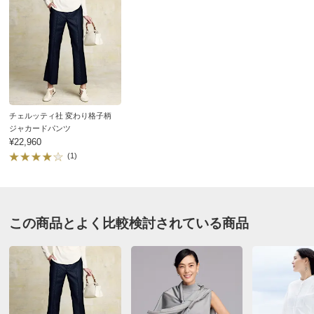
裾幅
22
23
24
ウエスト
72
75
78
ウエスト（適応）
61
64
67
ヒップ
93
96
99
ヒップ（適応）
89
91
93
チェルッティ社 変わり格子柄
ジャカードパンツ
前また上
23.5
24
24.5
¥22,960
わたり幅
29
30
31
(1)
また下丈
68
68
68
重量（約ｇ）
-
210
-
ベルト幅
3
3
3
この商品とよく比較検討されている商品
サイズ記号
73
裾幅
26
ウエスト
84