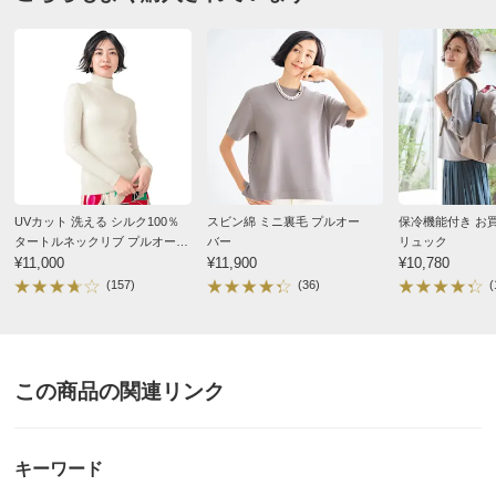
す。
サイズ表記について（ファッション雑貨）
UVカット 洗える シルク100％
スビン綿 ミニ裏毛 プルオー
保冷機能付き お
タートルネックリブ プルオー
バー
リュック
バー
¥11,000
¥11,900
¥10,780
(157)
(36)
(
この商品の関連リンク
キーワード