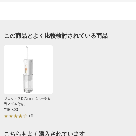
価格
¥37,400
税込 ¥34,000 税抜
送料・送料種
基本配送料：¥
880
別
※お届け先が同じであれば複数個ご購入いただいても¥880です。
この商品とよく比較検討されている商品
お支払い方法
送料について
■色：ベージュ系
■サイズ：約幅27・マチ13・高さ22・持ち手高さ20～33・
ショルダー高さ47～77cm（調節可・取り外し可）
■重さ：約320g
■素材：本体…ナイロン・綿・牛革、内側…綿、持ち手・
ショルダー…牛革
ジェットフロスmini （ポーチ＆
■ファスナー式開閉
舌ノズル付き）
■内部にファスナー式ポケット×1、オープンポケット×1
¥16,500
(4)
■原産国：イタリア製
■商品により、柄の出方が異なります。
■インポート企画の為、仕様が多少異なる場合がありま
こちらもよく購入されています