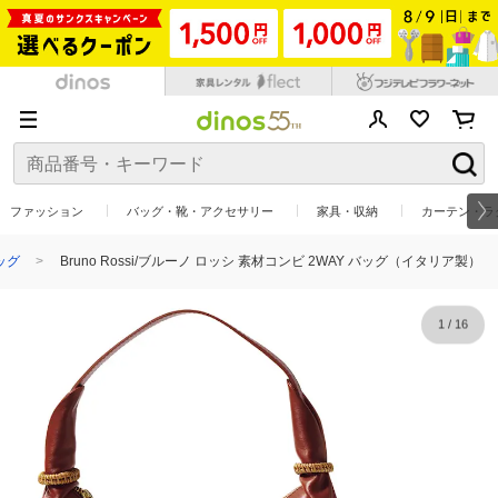
ファッション
バッグ・靴・アクセサリー
家具・収納
カーテン・ラ
ッグ
Bruno Rossi/ブルーノ ロッシ 素材コンビ 2WAY バッグ（イタリア製）
1
/
16