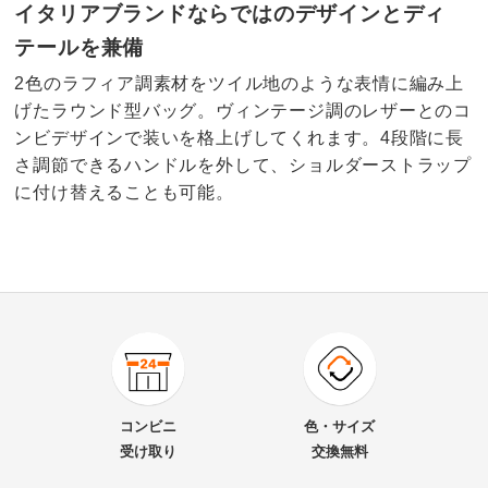
イタリアブランドならではのデザインとディ
テールを兼備
2色のラフィア調素材をツイル地のような表情に編み上
げたラウンド型バッグ。ヴィンテージ調のレザーとのコ
ンビデザインで装いを格上げしてくれます。4段階に長
さ調節できるハンドルを外して、ショルダーストラップ
に付け替えることも可能。
商品番号
900-R688-29
商品名・特徴
Bruno Rossi/ブルーノ ロッシ 素材コンビ 2WAY バッ
コンビニ
色・サイズ
グ（イタリア製）
受け取り
交換無料