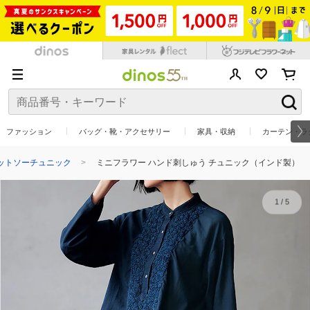
ファッション
バッグ・靴・アクセサリー
家具・収納
カーテン・ラ
カットソーチュニック
ミニフラワー ハンド刺しゅう チュニック（インド製）
1
/
5