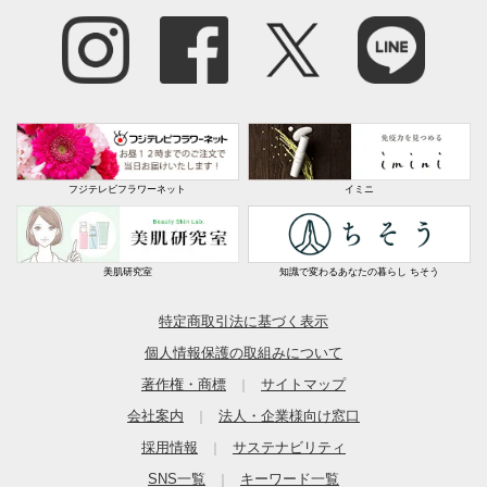
フジテレビフラワーネット
イミニ
美肌研究室
知識で変わるあなたの暮らし ちそう
特定商取引法に基づく表示
個人情報保護の取組みについて
著作権・商標
サイトマップ
｜
会社案内
法人・企業様向け窓口
｜
採用情報
サステナビリティ
｜
SNS一覧
キーワード一覧
｜