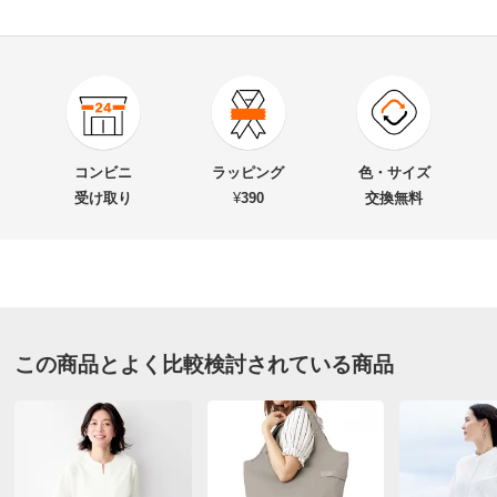
4.6
口コミ件数（3）
★★★★★
2
商品番号
900-PC70-80
★★★★
★
1
商品名・特徴
ミニフラワー ハンド刺しゅう チュニック（インド製）
★★★
★★
0
コンビニ
ラッピング
色・サイズ
★★
★★★
0
受け取り
¥
390
交換無料
★
★★★★
0
価格
¥14,900
税込 ¥13,546 税抜
送料・送料種
基本配送料：¥
880
ネイビー １：Ｓ－Ｌ
別
※お届け先が同じであれば複数個ご購入いただいても¥880です。
愛知県 60代以上女性
身長 : 156cm
この商品とよく比較検討されている商品
お支払い方法
送料について
普段のサイズ : L
購入したサイズで「ちょうどよかった」
■色：ネイビー
涼しく着られて満足ですが、洗濯後はアイロンが必要か
■素材：本体…綿100％、刺しゅう糸…綿100％
と思います。それで星ひとつ減らしました
■前中心ボタン途中開き
2026/05/24