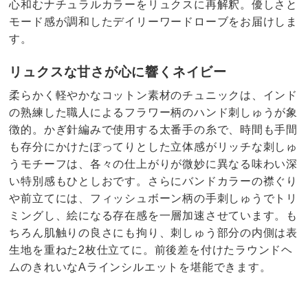
心和むナチュラルカラーをリュクスに再解釈。優しさと
モード感が調和したデイリーワードローブをお届けしま
す。
リュクスな甘さが心に響くネイビー
柔らかく軽やかなコットン素材のチュニックは、インド
の熟練した職人によるフラワー柄のハンド刺しゅうが象
徴的。かぎ針編みで使用する太番手の糸で、時間も手間
も存分にかけたぽってりとした立体感がリッチな刺しゅ
うモチーフは、各々の仕上がりが微妙に異なる味わい深
い特別感もひとしおです。さらにバンドカラーの襟ぐり
や前立てには、フィッシュボーン柄の手刺しゅうでトリ
ミングし、絵になる存在感を一層加速させています。も
ちろん肌触りの良さにも拘り、刺しゅう部分の内側は表
生地を重ねた2枚仕立てに。前後差を付けたラウンドヘ
ムのきれいなAラインシルエットを堪能できます。