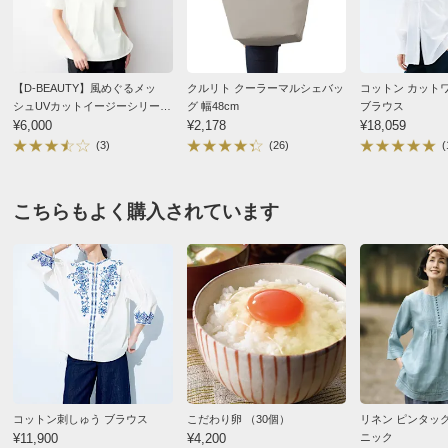
■原産国：インド製
■製品加工の為、色や風合い・出来上がり寸法が異なりま
す。
■商品により、柄の出方が異なります。
【D-BEAUTY】風めぐるメッ
クルリト クーラーマルシェバッ
コットン カット
ネイビー １：Ｓ－Ｌ
■素材の特性上、多少のシワ感や織ムラ・フシなどが含ま
シュUVカットイージーシリーズ
グ 幅48cm
ブラウス
静岡県 60代以上女性
身長 : 155cm
シャツ
¥6,000
¥2,178
¥18,059
れる場合があります。
(3)
(26)
(
普段のサイズ : LL
購入したサイズで「ちょうどよかった」
サイズ（cm）
刺繍が素敵です。薄手ですずしそう。ネイビーでほっそ
サイズ記号
1
2
こちらもよく購入されています
りみえます普段はゆったりめのＬＬサイズを着ていま
対応サイズ
S～L
LL～3L
す。S－Ｌでしたが身幅十分でした。
バスト
136
142
2026/04/27
着丈（前）
68
68
着丈（後）
76
76
肩幅
53
55
ネイビー １：Ｓ－Ｌ
袖丈
45
47
東京都
身長 : 154cm
普段のサイズ : LL
コットン刺しゅう ブラウス
こだわり卵 （30個）
リネン ピンタッ
袖回り
25
25
購入したサイズで「ちょうどよかった」
¥11,900
¥4,200
ニック