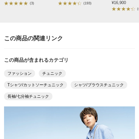
襟天幅（外）
16
17
¥16,900
(3)
(193)
薄手の綿なので着心地がとても軽くて涼しい。
(
襟の高さ(後ろ中心)
3
3
着た時のドレープが贅沢でシルエットがとても美しいで
す☆
サイズ表記について（ファッション）
商品の測定について
刺繍のある前面の内側には共布で生地がもう一枚重なっ
てます。
この商品の関連リンク
襟ぐりも大き過ぎることなく良い感じです。
商品の特徴
色は上品な濃いネイビーで、手の混んだ刺繍が綺麗。
手洗い
ボタンも貝ボタンが使用されてます。
この商品が含まれるカテゴリ
弱い手洗い出来ます。（洗濯機は使用できません）
購入して良かったと思いました。
ファッション
チュニック
2025/08/02
Tシャツ/カットソーチュニック
シャツ/ブラウスチュニック
長袖/七分袖チュニック
すべての口コミを見る