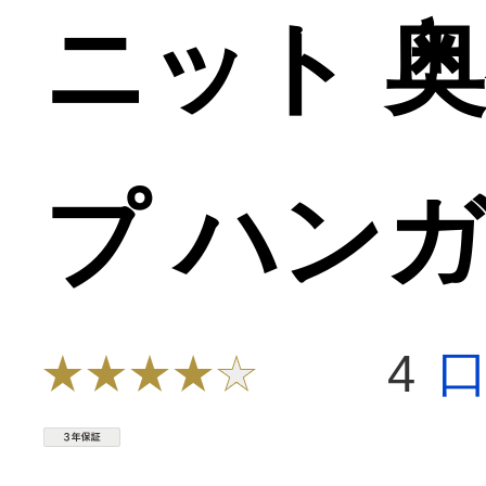
ニット 奥
プ ハン
4