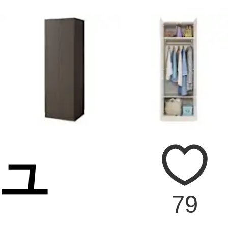
ムユ
79