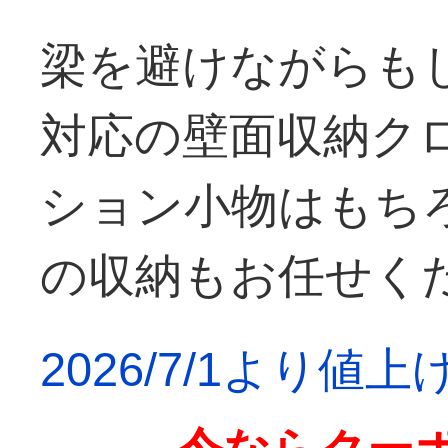
梁を避けながらも
対応の壁面収納ク
ション小物はもち
の収納もお任せく
2026/7/1より値