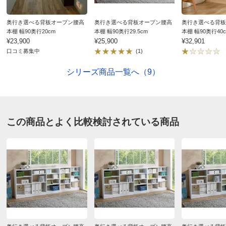
■日本製
■配送：2週間前後配送
奥行き選べる背板オープン腰高
奥行き選べる背板オープン腰高
奥行き選べる背板
本棚 幅90奥行20cm
本棚 幅90奥行29.5cm
本棚 幅90奥行40
ディノスのサイズ（家具）
¥23,900
¥25,900
¥32,901
口コミ募集中
(1)
シリーズ商品一覧へ（9）
この商品とよく比較検討されている商品