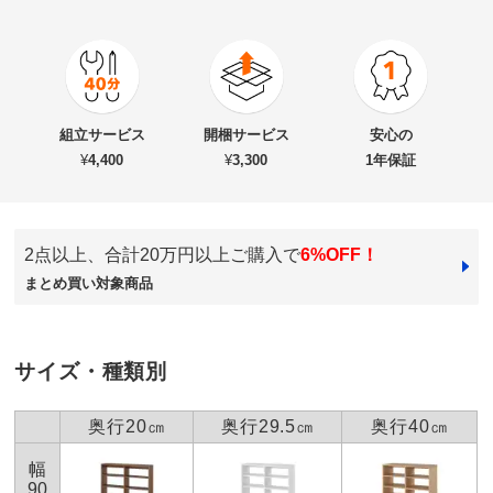
4.0
口コミ件数（1）
★★★★★
0
商品番号
900-6281-40
★★★★
★
1
商品名・特徴
奥行き選べる背板オープン腰高本棚 幅150奥行29.5cm
★★★
★★
0
組立サービス
開梱サービス
安心の
★★
★★★
0
¥
4,400
¥
3,300
1年保証
★
★★★★
0
価格
¥38,900
税込 ¥35,364 税抜
すべての口コミを見る
改定日：2026/7/1
2点以上、合計20万円以上ご購入で
6%OFF！
旧価格：¥36,900 税込
まとめ買い対象商品
送料・送料種
基本配送料：¥
5,000
別
※商品1個につき、上記配送料金となります。
※北海道・九州・沖縄は地域配送料がかかります。
サイズ・種類別
組み立て
組立て時間の目安：
大人2人で40分以内
※組み立て途中や一度組み立てした商品の返品はご遠慮
奥行20㎝
奥行29.5㎝
奥行40㎝
いただいております。
幅
※家具レンタル「flect」をご利用の場合、返却は中途解
90
約として承ります。
詳しくはこちら