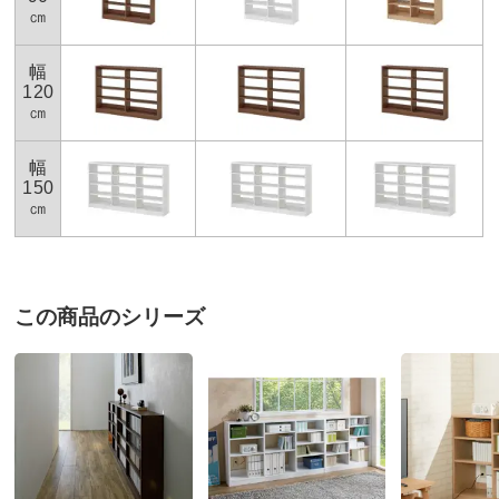
㎝
梱包サイズ
個口数…1
＜個口1＞幅153×奥行35×高さ17cm 重さ27.0kg
幅
※大型商品につき、搬入経路のご確認をお願いします。
120
お部屋に入らず吊り上げをする場合、別途以下の作業代金がかか
㎝
ります。商品や個数、作業内容・設置場所等により、目安の作業
代金よりも高くなる場合があります。
幅
＜作業代金の目安＞
150
手吊り 20,000円～
㎝
機械使用 38,500円～
お支払い方法
送料について
有料組み立てサービスの説明
大型商品の搬入について
この商品のシリーズ
■色：（ア）ホワイト （イ）ウォルナット （ウ）メープル
■サイズ：幅150奥行29.5高さ85cm
■素材：化粧合板
■可動棚板9枚付き
■棚板耐荷重約10kg
■転倒防止金具付き