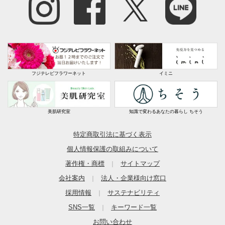
フジテレビフラワーネット
イミニ
美肌研究室
知識で変わるあなたの暮らし ちそう
特定商取引法に基づく表示
個人情報保護の取組みについて
著作権・商標
サイトマップ
｜
会社案内
法人・企業様向け窓口
｜
採用情報
サステナビリティ
｜
SNS一覧
キーワード一覧
｜
お問い合わせ