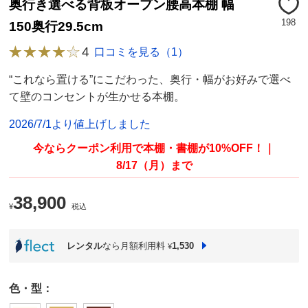
奥行き選べる背板オープン腰高本棚 幅
198
150奥行29.5cm
4
口コミを見る（1）
“これなら置ける”にこだわった、奥行・幅がお好みで選べ
て壁のコンセントが生かせる本棚。
2026/7/1より値上げしました
今ならクーポン利用で本棚・書棚が10%OFF！｜
8/17（月）まで
38,900
¥
税込
レンタル
なら月額利用料
1,530
¥
色・型：