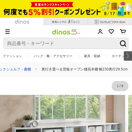
ファッション
バッグ・靴・アクセサリー
家具・収納
カーテン・ラ
ックシェルフ・書棚
奥行き選べる背板オープン腰高本棚 幅150奥行29.5cm
1
/
8