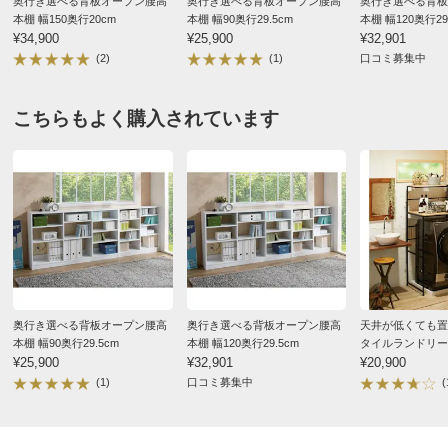
奥行き選べる背板オープン腰高
奥行き選べる背板オープン腰高
奥行き選べる背板
本棚 幅150奥行20cm
本棚 幅90奥行29.5cm
本棚 幅120奥行29
¥34,900
¥25,900
¥32,901
(2)
(1)
口コミ募集中
こちらもよく購入されています
奥行き選べる背板オープン腰高
奥行き選べる背板オープン腰高
天井が低くても置
本棚 幅90奥行29.5cm
本棚 幅120奥行29.5cm
タイルランドリー
¥25,900
¥32,901
高さ143～193cm
¥20,900
(1)
口コミ募集中
(