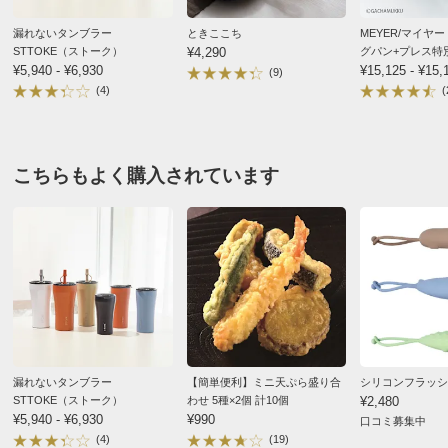
漏れないタンブラー
ときここち
MEYER/マイヤ
STTOKE（ストーク）
¥4,290
グパン+プレス特
¥5,940 - ¥6,930
¥15,125 - ¥15,
(9)
(4)
(
こちらもよく購入されています
漏れないタンブラー
【簡単便利】ミニ天ぷら盛り合
シリコンフラッシ
STTOKE（ストーク）
わせ 5種×2個 計10個
¥2,480
¥5,940 - ¥6,930
¥990
口コミ募集中
(4)
(19)