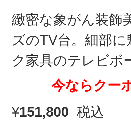
緻密な象がん装飾
ズのTV台。細部
ク家具のテレビボ
今ならクーポ
¥
151,800
税込