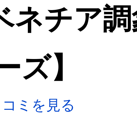
【ベネチア調
ーズ】
口コミを見る