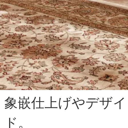
象嵌仕上げやデザイ
ド。