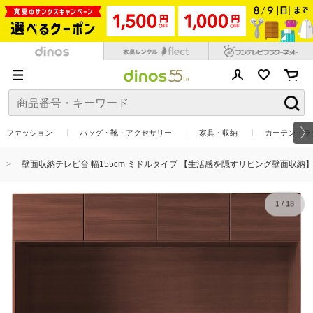
ファッション
バッグ・靴・アクセサリー
家具・収納
カーテン・ラ
壁面収納テレビ台 幅155cm ミドルタイプ 【生活感を隠すリビング壁面収納
1
/
18