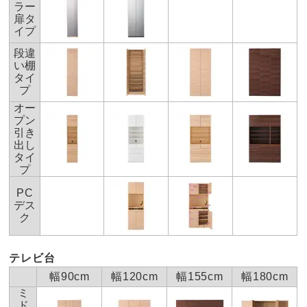
ラー
デッキ収納部内寸…約幅47.8×奥行40×高さ15.5cm
扉タ
イプ
■テレビ台収納部内寸：幅150.4ｃｍ 奥行40.5ｃｍ 高
さ 90ｃｍ
段違
い棚
■素材：前面…（ア）熱硬化性樹脂化粧合板（イ）（ウ）
タイ
化粧合板（オレフィンシート）、側面…化粧合板、TV設置
プ
面…化粧板（ポストフォーム加工）
オー
■TV台天板耐荷重：約40kg
プン
引き
■デッキ収納部3カ所
出し
■4口コンセント付き
タイ
■転倒防止バンド付き
プ
■幅木対応（7.5×1.5cm）
PC
■お客様にて上下ジョイント
デス
ク
■可動棚板3枚
■日本製
■配送： 約1ヶ月配送
テレビ台
幅90cm
幅120cm
幅155cm
幅180cm
ミ
※ご希望のお客様に無料で板見本をお送りいたします
⇒お
ド