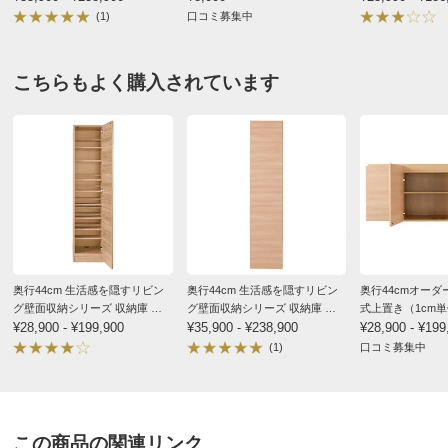
(1)
口コミ募集中
こちらもよく購入されています
奥行44cm 生活感を隠すリビン
奥行44cm 生活感を隠すリビン
奥行44cmオー
グ壁面収納シリーズ 収納庫 段
グ壁面収納シリーズ 収納庫 扉
式上置き（1cm単
違い棚タイプ 幅40cm
¥28,900 - ¥199,900
タイプ 幅40cm
¥35,900 - ¥238,900
用 幅155cm・高さ
¥28,900 - ¥199
(1)
口コミ募集中
この商品の関連リンク