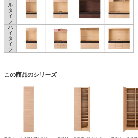
申し込みは
商品番号MB9967
ル
タ
イ
★本体奥行は44cmですが、テレビ台部分のみ少々奥行が
プ
広く、45cmになります。
ハ
イ
ディノスのサイズ（家具）
タ
イ
プ
商品の特徴
F☆☆☆☆素材
ホルムアルデヒドの発生を最小限に抑えた素材
この商品のシリーズ
（F☆☆☆☆合板・塗料・接着剤）を主材にした商
品です。