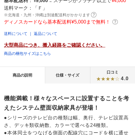
基本配送料
：
9,000
ステージがプラチナ以上で
4,000
¥
¥
→
送料マーク：
「Ｆ」
※北海道・九州・沖縄は別途配送料がかかります
ディノスカードなら基本配送料¥5,000まで無料！
送料について
｜
返品について
大型商品につき、搬入経路をご確認ください。
商品の梱包サイズはこちら
口コミ
商品の説明
仕様・サイズ
4.0
機能満載！様々なスペースに設置することを考
えたシステム壁面収納家具が登場！
●シリーズのテレビ台の種類は幅、奥行、テレビ設置高
さ、デッキ類収納数、カラーで選べる24種類。
●本体同士をつなげる側面の配線穴にコードを横に通せ