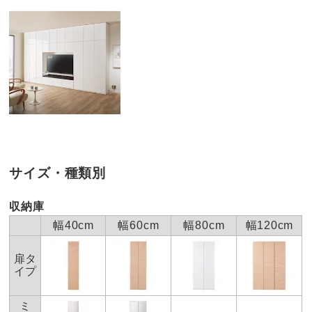
※組み立て途中や一度組み立てした商品の返品はお受け
できません。
※家具レンタル「flect」をご利用の場合、返却は中途解
約として承ります。
詳しくはこちら
梱包サイズ
個口数…2
＜個口1＞幅160×奥行49×高さ135cm 重さ50.0kg
＜個口2＞幅160×奥行49×高さ53cm 重さ44.0kg
※大型商品につき、搬入経路のご確認をお願いします。
お部屋に入らず吊り上げをする場合、別途以下の作業代金がかか
ります。商品や個数、作業内容・設置場所等により、目安の作業
代金よりも高くなる場合があります。
＜作業代金の目安＞
サイズ・種類別
手吊り 20,000円～
機械使用 38,500円～
収納庫
お支払い方法
送料について
有料組み立てサービスの説明
幅40cm
幅60cm
幅80cm
幅120cm
大型商品の搬入について
扉タ
イプ
■色：（ア）ホワイト （イ）ナチュラル （ウ）ダークブラ
ウン
ミ
■サイズ：幅155高さ180奥行44cm・重さ86kg、テレビ台