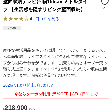
壁面収納テレビ台 幅155cm ミドルタイ
21
プ 【生活感を隠すリビング壁面収納】
4
口コミを見る
雑多な生活用品をキレイに隠してたっぷりしまえるシステ
ム壁面収納。ライフスタイルに合わせて豊富なラインナッ
プから組み合わせができます。別売りの高さオーダー突っ
張り式上置きをジョイントすれば天井ぴったりの収納空間
が実現します。
前板の色見本は無料です。
2026/7/1より値上げしました
今ならクーポン利用で5％OFF｜8/9（日）まで
218,900
¥
税込