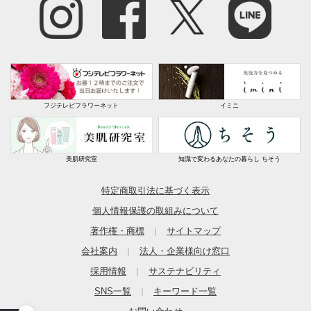
フジテレビフラワーネット
イミニ
美肌研究室
知識で変わるあなたの暮らし ちそう
特定商取引法に基づく表示
個人情報保護の取組みについて
著作権・商標
サイトマップ
｜
会社案内
法人・企業様向け窓口
｜
採用情報
サステナビリティ
｜
SNS一覧
キーワード一覧
｜