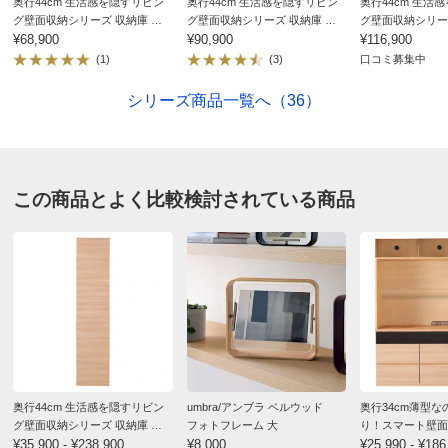
奥行44cm 生活感を隠すリビン
奥行44cm 生活感を隠すリビン
奥行44cm 生活
グ壁面収納シリーズ 収納庫 扉
グ壁面収納シリーズ 収納庫 扉
グ壁面収納シリー
タイプ 幅40cm
¥68,900
タイプ 幅60cm
¥90,900
タイプ 幅80cm
¥116,900
(1)
(3)
口コミ募集中
シリーズ商品一覧へ（36）
この商品とよく比較検討されている商品
奥行44cm 生活感を隠すリビン
umbra/アンブラ ベルウッド
奥行34cm薄型
グ壁面収納シリーズ 収納庫 扉
フォトフレーム 大
り！スマート壁面
タイプ 幅40cm
¥35,900 - ¥238,900
¥8,000
テレビ台 ハイタイプ
¥25,990 - ¥186