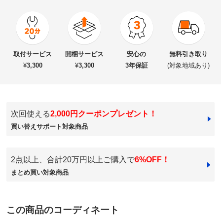
4.0
★★★★★
0
商品番号
900-6313-19
★★★★
★
2
商品名・特徴
壁面収納テレビ台 幅155cm ミドルタイプ 【生活感を隠
★★★
★★
0
取付サービス
開梱サービス
安心の
無料引き取り
すリビング壁面収納】
★★
★★★
0
¥
3,300
¥
3,300
3年保証
(対象地域あり)
★
★★★★
0
価格
¥218,900
税込 ¥199,000 税抜
次回使える
2,000円クーポンプレゼント！
改定日：2026/7/1
買い替えサポート対象商品
旧価格：¥163,900 税込
送料・送料種
基本配送料：¥
9,000
別
※商品1個につき、上記配送料金となります。
2点以上、合計20万円以上ご購入で
6%OFF！
※北海道・九州・沖縄は地域配送料がかかります。
まとめ買い対象商品
組み立て
取付け時間の目安：
大人2人で20分以内
※キャスター取付けや、上下・左右の連結など簡単な作
業ですが、大型商品の場合は有料取付けサービスも承り
この商品のコーディネート
ます。