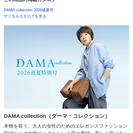
セージグリーンケイ Ｍ
DAMA collection 2026盛夏号
東京都 50代女性
身長 : 159cm
普段のサイズ : M
デジタルカタログを見る
購入したサイズで「ちょうどよかった」
柄違いで3着目です。生地がサラッとしていて涼しくて
デザインも腰のドレープがお気に入りです。毎年楽しみ
な商品です。
2026/07/03
ネイビーＸベージュケイ Ｍ
三重県 60代以上女性
身長 : 156cm
普段のサイズ : L
購入したサイズで「ちょうどよかった」
他の人のレビューを参考にMを選びました。ちょうどい
DAMA collection（ダーマ・コレクション）
いサイズ感でした。届いた商品を見た時「ちょっと地
本物を装う、大人の女性のためのエレガンスファッション
味？」という印象でしたが、実際に着てみたらとても上