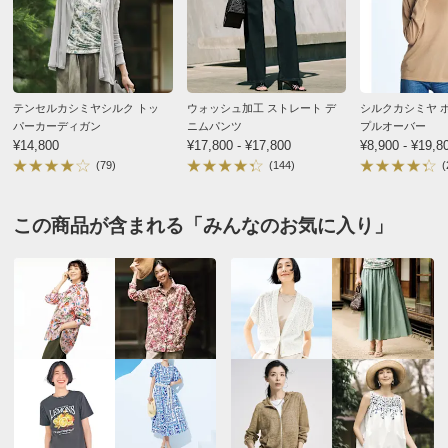
裾回り
104
キーでした。
ウエスト
104
2026/07/23
ウエスト(適応)
85～93
ヒップ(適応)
102～110
テンセルカシミヤシルク トッ
ウォッシュ加工 ストレート デ
シルクカシミヤ 
パーカーディガン
ニムパンツ
プルオーバー
サイズ表記について（ファッション）
商品の測定について
¥14,800
¥17,800 - ¥17,800
¥8,900 - ¥19,8
セージグリーンケイ Ｍ
(79)
(144)
(
埼玉県 60代以上女性
身長 : 160cm
商品の特徴
普段のサイズ : M
購入したサイズで「ちょうどよかった」
この商品が含まれる「みんなのお気に入り」
手洗い
素材と着心地がとても良い。
弱い手洗い出来ます。（洗濯機は使用できません）
デザインと柄も良かったので、予約待ちでもう一枚、ネ
イビーも追加。
身長と体重のバランスでは、Sサイズとでたけど、いつ
ものMサイズで良かったです。
SとM、比べて着てみたい気もしますが…
2026/07/12