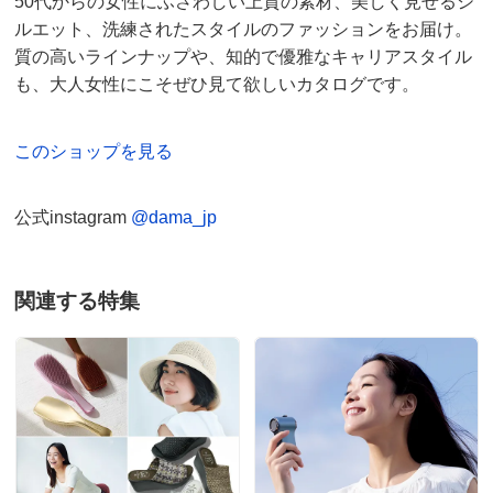
50代からの女性にふさわしい上質の素材、美しく見せるシ
品でカタログで見たイメージ通りでした。着心地がいい
ルエット、洗練されたスタイルのファッションをお届け。
ので大事に長く着たいです。
質の高いラインナップや、知的で優雅なキャリアスタイル
2026/06/26
も、大人女性にこそぜひ見て欲しいカタログです。
このショップを見る
セージグリーンケイ Ｌ
神奈川県 60代以上女性
身長 : 155cm
公式instagram
@dama_jp
普段のサイズ : L
購入したサイズで「ちょうどよかった」
濃い色のを購入していました。あまりに涼しいので色違
関連する特集
いを購入しました。丈もお腹とお尻をカバーできるちょ
うどいい長さです。無地があると嬉しいです。同じ素材
での展開希望します。
2026/06/24