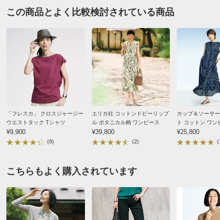
裾回り
88
92
96
この商品とよく比較検討されている商品
静岡県 60代以上女性
身長 : 150cm
ウエスト
88
92
96
普段のサイズ : 3L
購入したサイズで「ちょうどよかった」
ウエスト(適応)
58～64
64～70
69～77
柄は良かったですが、生地が想像してた
ヒップ(適応)
82～90
87～95
92～100
物より薄手で、少し残念でした。
2026/07/29
サイズ記号
3L
バスト
118
バスト（適応）
100～108
「フレスカ」 クロスジャージー
エリカ社 コットンドビーリップ
カップ＆ソーサー
アイボリーＸネイビーケイ ３Ｌ
ウエストタック Tシャツ
ル ボタニカル柄 ワンピース
ト コットン ワン
着丈
65
¥9,900
¥39,800
¥25,800
高知県 60代以上女性
普段のサイズ : 3L
(8)
(2)
(
袖付回り
40
購入したサイズで「大きめだった」
ゆき丈
32
いつものサイズを買ったら脇から下が長くて、裏から
こちらもよく購入されています
襟前下がり
6.5
タックをもう一つ追加する感じで縫い留めたら良い感じ
襟後下がり
2.5
になりました。色違いで何着かあるけれどブルー系ばか
りなので違う色も欲しいかな？
襟天幅（外）
26
この商品なかなかセールにならないので、今回はラッ