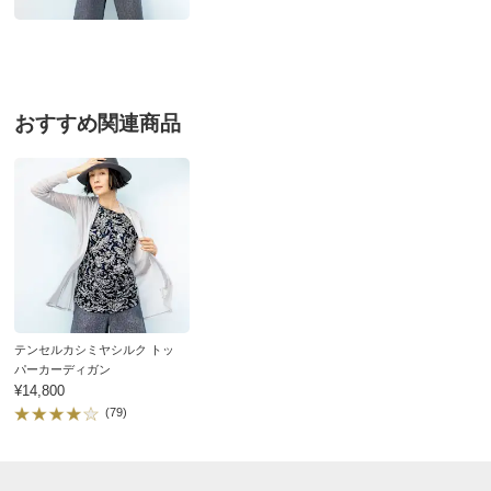
■原産国：日本製
レープも綺麗に出たので少し残念でした。
■着丈は、着用時の設定寸法です。
ネイビー系の柄が多く毎年似たようなものも多いので、
■素材の性質上、麻の繊維（ネップ）が含まれる場合があ
他の方も書かれているように次回は無地のものも作って
ります。
いただきたいです。
■商品により、柄の出方が多少異なります。
おすすめ関連商品
2026/08/01
サイズ（cm）
サイズ記号
S
M
L
バスト
102
106
110
ネイビーＸベージュケイ ＬＬ
バスト（適応）
72～80
79～87
86～94
大阪府 60代以上女性
普段のサイズ : LL
着丈
60
62
64
購入したサイズで「ちょうどよかった」
袖付回り
32
34
36
着心地が良くデザインもオシャレで気に入っています
テンセルカシミヤシルク トッ
ゆき丈
28
29
30
パーカーディガン
2026/07/31
¥14,800
襟前下がり
6
6
6
(79)
襟後下がり
2.5
2.5
2.5
襟天幅（外）
25
25
25
アイボリーＸネイビーケイ ３Ｌ