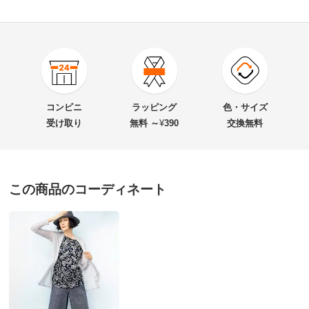
4.2
口コミ件数（90）
★★★★★
39
商品番号
900-1847-02
★★★★
★
40
商品名・特徴
リネンシルクジャージー プリントプルオーバー
★★★
★★
8
コンビニ
ラッピング
色・サイズ
★★
★★★
4
受け取り
無料 ～
¥
390
交換無料
★
★★★★
0
価格
¥12,900
税込 ¥11,728 税抜
この商品のコーディネート
送料・送料種
基本配送料：¥
880
セージグリーンケイ Ｍ
別
※お届け先が同じであれば複数個ご購入いただいても¥880です。
兵庫県
普段のサイズ : M
お支払い方法
送料について
購入したサイズで「大きめだった」
■色：ネイビー×ベージュ系
毎年このシリーズを楽しみにしています。
■素材：麻91・絹9％
今回いつもと違うグリーン系を購入しましたがウェスト
■前後両脇タック入り
がやや大きめで、以前のものの方がスッキリとしてド