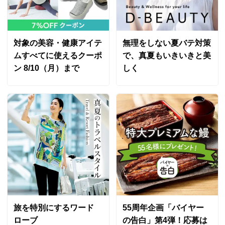
ネイビーＸベージュケイ Ｌ
愛知県 60代以上女性
身長 : 156cm
普段のサイズ : L
購入したサイズで「ちょうどよかった」
対象の美容・健康アイテ
無理をしない夏バテ対策
毎年のようにリピしてます。涼しく着心地も良くウエス
ムすべてに使えるクーポ
で、真夏もいきいきと美
トのシャーリングが効いてます。家で洗濯も出来て扱い
ン 8/10（月）まで
しく
やすい。今年は例年と違い字の色がネイビーだったので
嬉しいです。
2026/05/09
すべての口コミを見る
旅を特別にするワード
55周年企画「バイヤー
ローブ
の告白」第4弾！応募は