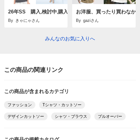
26年SS 購入,検討中,購入見送り,返品の物
お洋服、買ったり買わなか
セージグリーンケイ Ｍ
By
きゃにゃ
さん
By
gazi
さん
愛媛県 60代以上
身長 : 153cm
普段のサイズ : M
購入したサイズで「大きめだった」
みんなのお気に入りへ
リネン素材がサラサラとして涼しく、着ていても気持ち
が良いです。
ただいつもMサイズですがこちらは大きくて、ウエスト
この商品の関連リンク
もダボダボで腰で止まらずストンと落ちてしまいまし
た。自分で裏返して2箇所タックをとり縫って直したら
とても良い感じに収まりました。
この商品が含まれるカテゴリ
デザイン自体は気に入っているので、次回は無地でお
しゃれな色を展開してもらえたら嬉しいです。
ファッション
Tシャツ・カットソー
2026/07/12
デザインカットソー
シャツ・ブラウス
プルオーバー
この商品の掲載カタログ