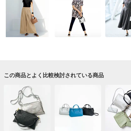
お支払い方法
送料について
■色：（ア）シルバー、（イ）キャメル
■サイズ：約幅26・マチ14・高さ18・持ち手高さ12・ショ
ルダー高さ33～62cm（調節可・取り外し可）
■素材：本体…牛革（（ア）はメタリック加工）、内側…
ポリエステル、持ち手・ショルダー…牛革
■ファスナー式開閉
■内部にファスナー式ポケット×1、オープンポケット×2
■外部にファスナー式ポケット×1
この商品とよく比較検討されている商品
■重さ：約400g
■原産国：イタリア製
■インポート企画の為、仕様が多少異なる場合がありま
す。
■天然皮革の特性上、商品により色ムラ・シワ・傷がある
場合があります。
サイズ表記について（ファッション雑貨）