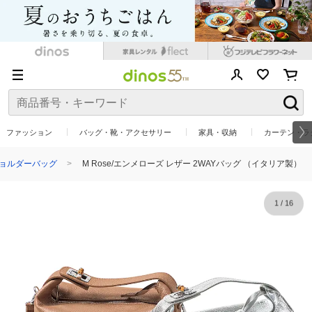
ファッション
バッグ・靴・アクセサリー
家具・収納
カーテン・ラ
ョルダーバッグ
M Rose/エンメローズ レザー 2WAYバッグ （イタリア製）
1
/
16