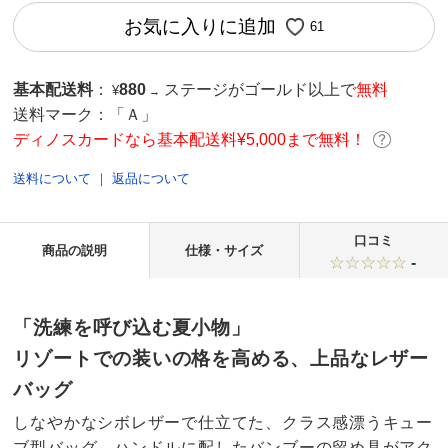
お気に入りに追加
61
基本配送料
：
880
ステージがゴールド以上で
無料
¥
→
送料マーク：
「Ａ」
ディノスカードなら基本配送料¥5,000まで無料！
送料について
｜
返品について
口コミ
商品の説明
仕様・サイズ
-
「洗練を呼び込む夏小物」
リゾートでの装いの格を高める、上品なレザー
バッグ
しなやかなシボレザーで仕立てた、クラス感漂うキュー
ブ型バッグ。ハンドルに配したバンブーの留め具がアク