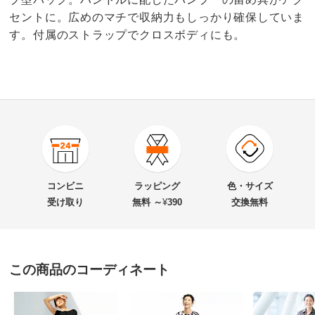
セントに。広めのマチで収納力もしっかり確保していま
す。付属のストラップでクロスボディにも。
商品番号
900-1835-07
商品名・特徴
M Rose/エンメローズ レザー 2WAYバッグ （イタリア
コンビニ
ラッピング
色・サイズ
製）
受け取り
無料 ～
¥
390
交換無料
価格
¥39,000
税込 ¥35,455 税抜
この商品のコーディネート
送料・送料種
基本配送料：¥
880
別
※お届け先が同じであれば複数個ご購入いただいても¥880です。