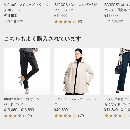
M Rose/エンメローズ メタリッ
BARCOS/バルコス レザー3層
BARCOS/バル
ク ポシェット
ハンドバッグ
バッグ＆長財布セ
¥18,800
¥11,000
¥11,000
口コミ募集中
(8)
口コミ募集中
こちらもよく購入されています
押田比呂美コラボ サテン テー
イタリアンラムレザー ハーフ
イタリア素材 ウ
パードパンツ
コート
セミワイドパンツ
¥13,860 - ¥13,860
¥49,800
¥11,840 - ¥11,
(4)
(17)
(