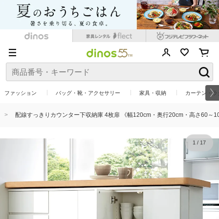
ファッション
バッグ・靴・アクセサリー
家具・収納
カーテン・ラ
配線すっきりカウンター下収納庫 4枚扉 《幅120cm・奥行20cm・高さ60～1
1
/
17