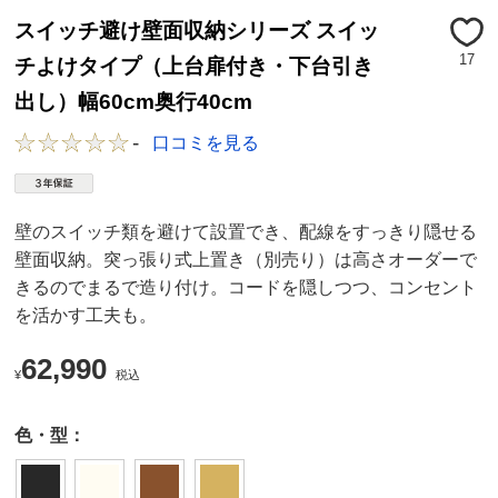
スイッチ避け壁面収納シリーズ スイッ
17
チよけタイプ（上台扉付き・下台引き
出し）幅60cm奥行40cm
-
口コミを見る
壁のスイッチ類を避けて設置でき、配線をすっきり隠せる
壁面収納。突っ張り式上置き（別売り）は高さオーダーで
きるのでまるで造り付け。コードを隠しつつ、コンセント
を活かす工夫も。
62,990
¥
税込
色・型：