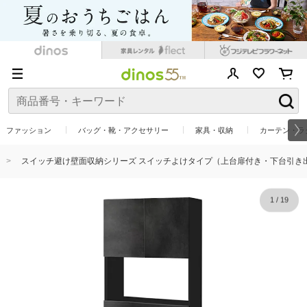
ファッション
バッグ・靴・アクセサリー
家具・収納
カーテン・ラ
スイッチ避け壁面収納シリーズ スイッチよけタイプ（上台扉付き・下台引き出し
1
/
19