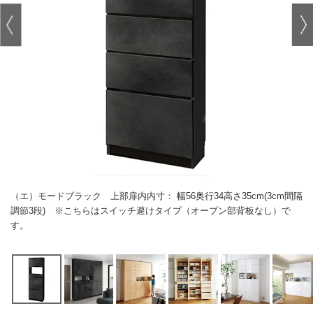
（エ）モードブラック 上部扉内内寸： 幅56奥行34高さ35cm(3cm間隔
調節3段) ※こちらはスイッチ避けタイプ（オープン部背板なし）で
す。