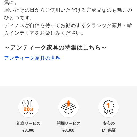
気に。
届いたその日からご使用いただける完成品なのも魅力の
ひとつです。
ディノスが自信を持ってお勧めするクラシック家具・輸
入インテリアをお楽しみください。
～アンティーク家具の特集はこちら～
アンティーク家具の世界
5.0
口コミ件数（1）
★★★★★
1
商品番号
900-6264-69
★★★★
★
0
商品名・特徴
イタリア製 象がんシリーズ 木製ウッドポールハンガー
★★★
★★
0
組立サービス
開梱サービス
安心の
★★
★★★
0
¥
3,300
¥
3,300
1年保証