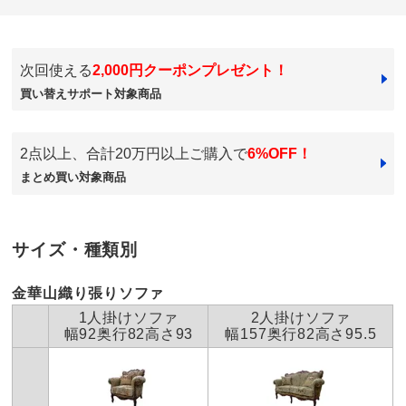
★
★★★★
0
価格
¥67,900
税込 ¥61,728 税抜
送料・送料種
基本配送料：¥
4,000
次回使える
2,000円クーポンプレゼント！
ダークブラウン
別
※商品1個につき、上記配送料金となります。
買い替えサポート対象商品
※沖縄は地域配送料 ¥5,500 がかかります
群馬県
組み立て
組立て時間の目安：
大人2人で20分以内
装飾が美しく、存在感があります。あるだけで空間の雰
※組み立て途中や一度組み立てした商品の返品はご遠慮
2点以上、合計20万円以上ご購入で
6%OFF！
囲気をつくりだす素敵な商品です。とても気に入りまし
いただいております。
まとめ買い対象商品
た。
※家具レンタル「flect」をご利用の場合、返却は中途解
約として承ります。
詳しくはこちら
2026/05/01
梱包サイズ
個口数…2
サイズ・種類別
＜個口1＞幅11×奥行11×高さ130cm 重さ3.0kg
＜個口2＞幅44×奥行44×高さ44cm 重さ8.0kg
商品担当者より
金華山織り張りソファ
お買い上げいただきましてありがとうございます。
1人掛けソファ
2人掛けソファ
お支払い方法
送料について
有料組み立てサービスの説明
幅92奥行82高さ93
幅157奥行82高さ95.5
商品を気に入っていただけたとお聞きして、大変嬉
■サイズ：幅36cm奥行36cm高さ180cm、重さ約8kg
しい思いでございます。
■支柱…ビーチ天然木（ラッカー塗装）、脚部・頭部…真
今後とも、ディノスをどうぞよろしくお願い申し上
ちゅう