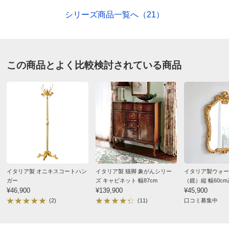
シリーズ商品一覧へ（21）
この商品とよく比較検討されている商品
イタリア製 オニキスコートハン
イタリア製 猫脚 象がんシリー
イタリア製ウォー
ガー
ズ キャビネット 幅87cm
（鏡）縦 幅60cm
¥46,900
¥139,900
¥45,900
(2)
(11)
口コミ募集中