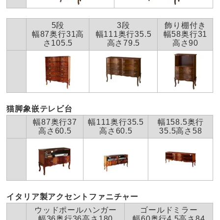
5段
3段
飾り棚付き
幅87奥行31高
幅111奥行35.5
幅58奥行31
さ105.5
高さ79.5
高さ90
猫脚象嵌テレビ台
幅87奥行37
幅111奥行35.5
幅158.5奥行
高さ60.5
高さ60.5
35.5高さ58
イタリア製アクセントファニチャー
ウッドポールハンガー
ゴールドミラー
幅36奥行36高さ180
幅60奥行4.5高さ84