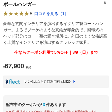
8
ポールハンガー
5
口コミを見る（1）
豪華な玄関インテリアを演出するイタリア製コートハン
ガー。まるでブーケのような真鍮が印象的で、回転式の
ヘッド部分はコート類の置き場所に。外国のような格調高
く上質なインテリアを演出するクラシック家具。
今ならクーポン利用で5％OFF｜8/9（日）まで
67,900
¥
税込
レンタル
なら月額利用料
2,820
¥
配布中のクーポンが
3
件あります
クーポン獲得でおトクメール・各種メルマガをお届けする場合があります。