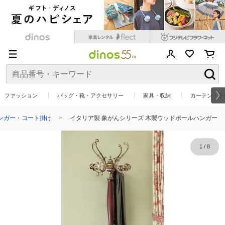
ファッション
バッグ・靴・アクセサリー
家具・収納
カーテン・ラ
ンガー・コート掛け
イタリア製 象がんシリーズ 木製ウッドポールハンガー
1
/
8