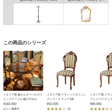
この商品のシリーズ
イタリア製 象がんオーバルダイ
イタリア製 クラシックダイニン
イタリア製 クラ
ニングテーブル 幅172.5cm
グシリーズ チェア1脚
グシリーズ チェ
¥184,900
¥50,000
¥99,900
口コミ募集中
(2)
(