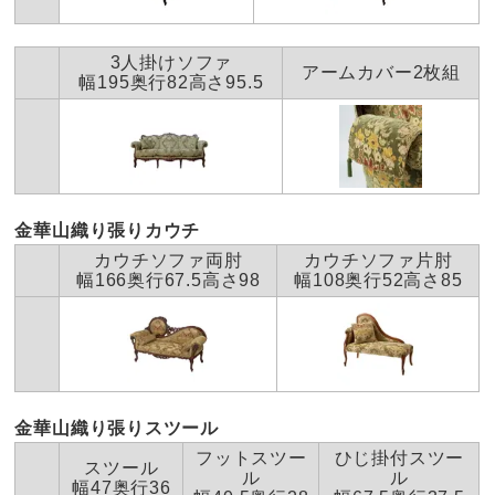
げます。
■イタリア製
■天然素材を使用した商品は、天然素材のため色の誤差が
3人掛けソファ
すべての口コミを見る
アームカバー2枚組
多少あります。天然木ならではの風合いですので、ご了承
幅195奥行82高さ95.5
ください。
■配送：2週間前後配送
ディノスのサイズ（家具）
金華山織り張りカウチ
カウチソファ両肘
カウチソファ片肘
幅166奥行67.5高さ98
幅108奥行52高さ85
金華山織り張りスツール
フットスツー
ひじ掛付スツー
スツール
ル
ル
幅47奥行36