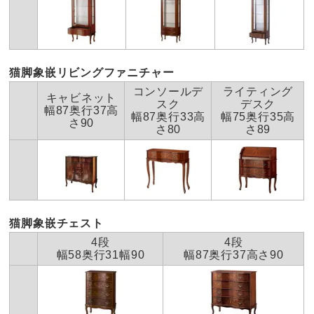
猫脚象嵌リビングファニチャー
コンソールデ
ライティング
キャビネット
スク
デスク
幅87奥行37高
幅87奥行33高
幅75奥行35高
さ90
さ80
さ89
猫脚象嵌チェスト
4段
4段
幅58奥行31幅90
幅87奥行37高さ90