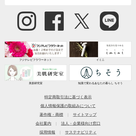
フジテレビフラワーネット
イミニ
美肌研究室
知識で変わるあなたの暮らし ちそう
特定商取引法に基づく表示
個人情報保護の取組みについて
著作権・商標
サイトマップ
｜
会社案内
法人・企業様向け窓口
｜
採用情報
サステナビリティ
｜