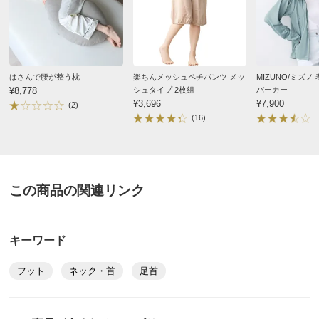
はさんで腰が整う枕
楽ちんメッシュペチパンツ メッ
MIZUNO/ミズノ 着る木陰UV
¥8,778
シュタイプ 2枚組
パーカー
¥3,696
¥7,900
(2)
(16)
この商品の関連リンク
キーワード
フット
ネック・首
足首