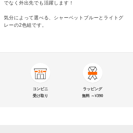
でなく外出先でも活躍します！
気分によって選べる、シャーベットブルーとライトグ
レーの2色組です。
商品番号
900-M831-05
商品名・特徴
シルクレッグウォーマー 2色組
コンビニ
ラッピング
受け取り
無料 ～
¥
390
価格
¥6,600
税込 ¥6,000 税抜
送料・送料種
基本配送料：¥
880
別
※お届け先が同じであれば複数個ご購入いただいても¥880です。