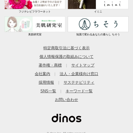
フジテレビフラワーネット
イミニ
美肌研究室
知識で変わるあなたの暮らし ちそう
特定商取引法に基づく表示
個人情報保護の取組みについて
著作権・商標
サイトマップ
｜
会社案内
法人・企業様向け窓口
｜
採用情報
サステナビリティ
｜
SNS一覧
キーワード一覧
｜
お問い合わせ