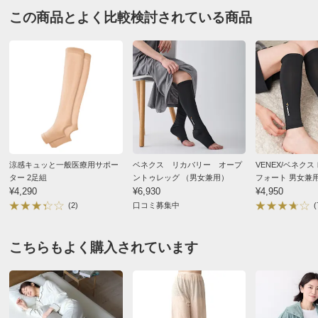
この商品とよく比較検討されている商品
お支払い方法
送料について
■セット内容：シャーベットブルー1組・ライトグレー1組
■適応サイズ：ふくらはぎ周り約25～45cm、足首周り約20
～35cm
■本体サイズ：約幅11・長さ49cm
■素材：シルク100％
■原産国：日本製
■シルクの特性上、端部に自然な波打ちが生じることがあ
涼感キュッと一般医療用サポー
ベネクス リカバリー オープ
VENEX/ベネクス
りますが、着用・品質には問題ございません。
ター 2足組
ントゥレッグ （男女兼用）
フォート 男女兼
¥4,290
¥6,930
¥4,950
ディノスのサイズ
(2)
口コミ募集中
(
商品の特徴
こちらもよく購入されています
手洗い
弱い手洗い出来ます。（洗濯機は使用できません）