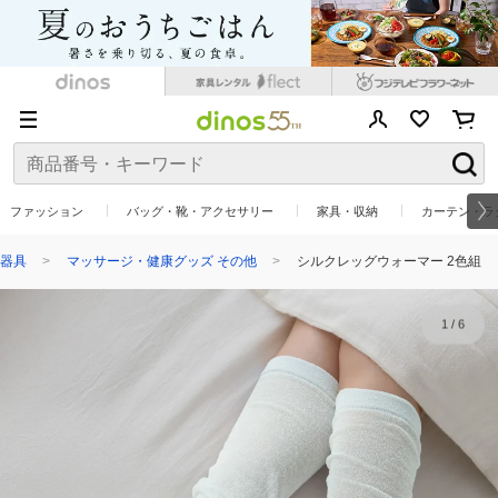
ファッション
バッグ・靴・アクセサリー
家具・収納
カーテン・ラ
器具
マッサージ・健康グッズ その他
シルクレッグウォーマー 2色組
1
/
6