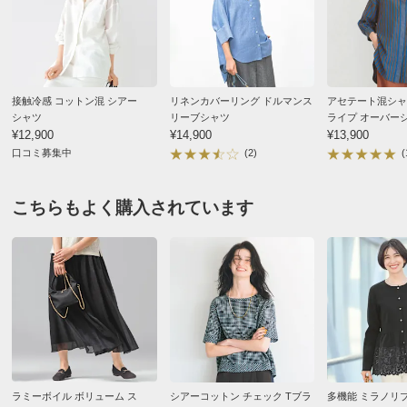
ゆき丈
53
54
55
ウエスト(適応)
58～64
64～70
69～77
ヒップ(適応)
82～90
87～95
92～100
接触冷感 コットン混 シアー
リネンカバーリング ドルマンス
アセテート混シャ
■素材特性上、商品により色目（本体やストライプの色の
シャツ
リーブシャツ
ライプ オーバー
濃度）が異なります。
¥12,900
¥14,900
¥13,900
口コミ募集中
(2)
(
サイズ表記について（ファッション）
こちらもよく購入されています
商品の特徴
手洗い
弱い手洗い出来ます。（洗濯機は使用できません）
ラミーボイル ボリューム ス
シアーコットン チェック Tブラ
多機能 ミラノリ