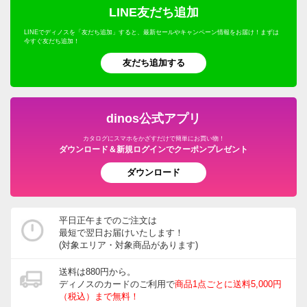
LINE友だち追加
LINEでディノスを「友だち追加」すると、最新セールやキャンペーン情報をお届け！まずは
今すぐ友だち追加！
友だち追加する
dinos公式アプリ
カタログにスマホをかざすだけで簡単にお買い物！
ダウンロード＆新規ログインでクーポンプレゼント
ダウンロード
平日正午までのご注文は
最短で翌日お届けいたします！
(対象エリア・対象商品があります)
送料は880円から。
ディノスのカードのご利用で
商品1点ごとに送料5,000円
（税込）まで無料！