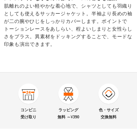
肌離れのよい軽やかな着心地で、シャツとしても羽織り
としても使えるサッカージャケット。半袖より長めの袖
が二の腕やひじをしっかりカバーします。ポイントで
トーションレースをあしらい、程よいしまりと女性らし
さをプラス。異素材をドッキングすることで、モードな
印象も演出できます。
4.0
口コミ件数（1）
★★★★★
0
商品番号
900-1919-02
★★★★
★
1
商品名・特徴
トーションレース使い サッカー シャツジャケット
★★★
★★
0
コンビニ
ラッピング
色・サイズ
★★
★★★
0
受け取り
無料 ～
¥
390
交換無料
★
★★★★
0
価格
¥13,900
税込 ¥12,637 税抜