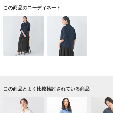
この商品のコーディネート
送料・送料種
基本配送料：¥
880
ネイビーＸブラック Ｌ
別
※お届け先が同じであれば複数個ご購入いただいても¥880です。
愛知県 60代以上女性
身長 : 156cm
お支払い方法
送料について
普段のサイズ : L
購入したサイズで「ちょうどよかった」
■色：ネイビー×ブラック
少しだけしっかりめの生地のシャツという感じです。い
■素材：本体・レース部分共…綿100％
つものサイズでぴったりでした。
■前中心ボタン開き
洋服によって着用時の身幅のイメージができにくい気が
■原産国：中国製
しています。
■商品によりレースの柄の出方が多少異なります。
できましたら、モデルさん着用サイズ、スタッフさん着
用サイズを教えていただけたらと思うのですが、
サイズ（cm）
無理でしょうか。
サイズ記号
S
M
L
2026/06/02
バスト
98
102
106
この商品とよく比較検討されている商品
バスト（適応）
72～80
79～87
86～94
すべての口コミを見る
着丈
65
65
67
袖口幅
22
22.5
23