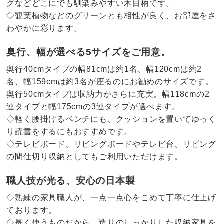
グなどどこにでも馴染みやすい木目柄です。
◇観葉植物などのグリーンとも相性が良く、お部屋をさ
わやかに彩ります。
奥行、幅が選べる5サイズをご用意。
奥行40cmタイプの幅81cmは約1名、幅120cmは約2
名、幅159cmは約3名が座るのにお勧めのサイズです。
奥行50cmタイプは収納力がさらに充実。幅118cmの2
連タイプと幅175cmの3連タイプが選べます。
◇軽く腰掛けるベンチにも、クッションを置いてゆっく
り読書をするにもおすすめです。
◇テレビボード、リビングボードやテレビ台、リビング
の間仕切り収納としてもご利用いただけます。
職人技が光る、安心の日本製
◇熟練の家具職人が、一点一点心をこめて丁寧に仕上げ
ております。
◇長く使うものだから、造りのしっかりした収納家具を