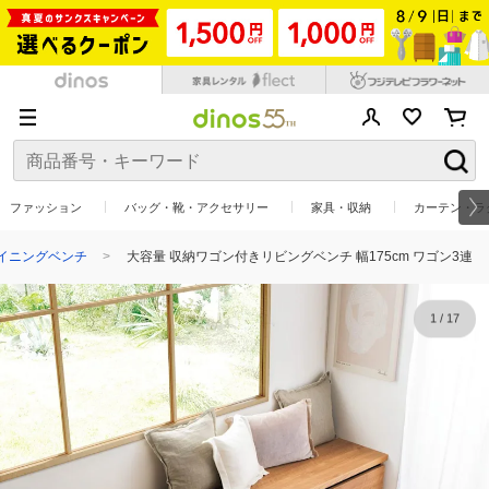
ファッション
バッグ・靴・アクセサリー
家具・収納
カーテン・ラ
イニングベンチ
大容量 収納ワゴン付きリビングベンチ 幅175cm ワゴン3連
1
/
17