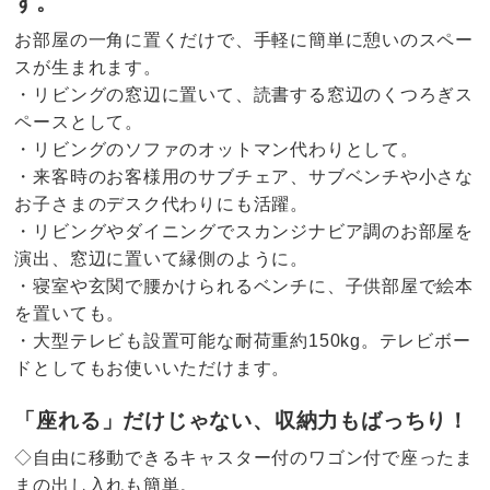
す。
お部屋の一角に置くだけで、手軽に簡単に憩いのスペー
スが生まれます。
・リビングの窓辺に置いて、読書する窓辺のくつろぎス
ペースとして。
・リビングのソファのオットマン代わりとして。
・来客時のお客様用のサブチェア、サブベンチや小さな
お子さまのデスク代わりにも活躍。
・リビングやダイニングでスカンジナビア調のお部屋を
演出、窓辺に置いて縁側のように。
・寝室や玄関で腰かけられるベンチに、子供部屋で絵本
を置いても。
・大型テレビも設置可能な耐荷重約150kg。テレビボー
ドとしてもお使いいただけます。
「座れる」だけじゃない、収納力もばっちり！
◇自由に移動できるキャスター付のワゴン付で座ったま
まの出し入れも簡単。