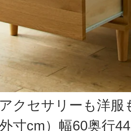
アクセサリーも洋服
寸cm）幅60奥行44