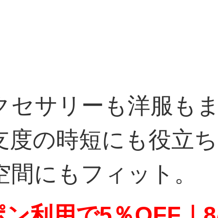
クセサリーも洋服も
支度の時短にも役立
空間にもフィット。
ン利用で5％OFF｜8