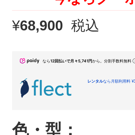
¥
68,900
税込
なら
12回払いで月々5,741円
から。分割手数料無料
レンタル
なら月額利用料
¥
色・型：