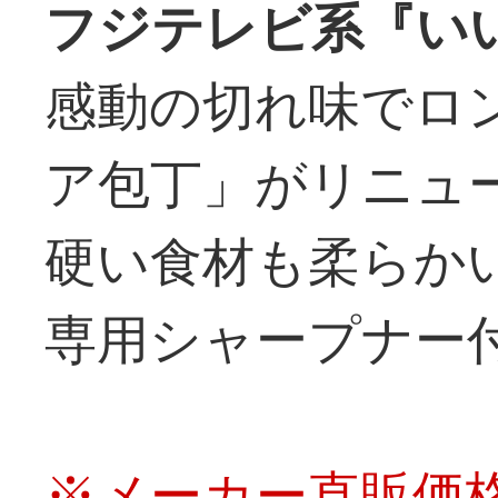
フジテレビ系『い
感動の切れ味でロ
ア包丁」がリニュ
硬い食材も柔らか
専用シャープナー
※メーカー直販価格単