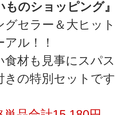
いものショッピング
ングセラー＆大ヒッ
ーアル！！
い食材も見事にスパ
付きの特別セットで
品合計15,180円