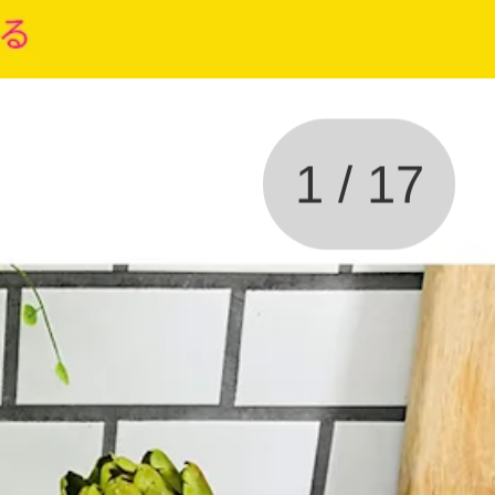
1
/
17