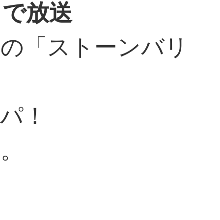
』で放送
トの「ストーンバリ
スパ！
す。