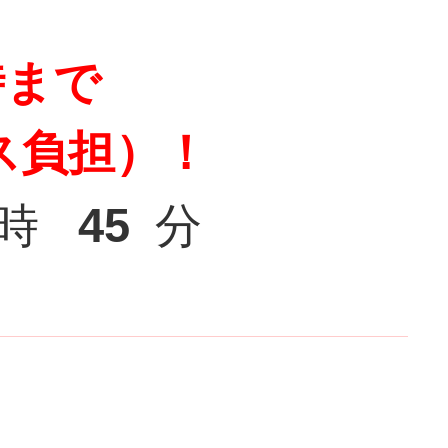
時まで
ス負担）！
時
45
分