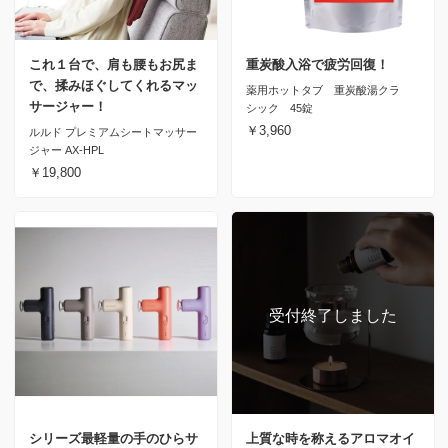
これ１台で、肩も腰もお尻ま
重炭酸入浴で疲労回復！
で、揉みほぐしてくれるマッ
薬用ホットタブ 重炭酸湯クラ
サージャー！
シック 45錠
￥3,960
ルルド プレミアムシートマッサー
ジャー AX-HPL
￥19,800
シリーズ最軽量の手のひらサ
上質な時を称えるアロマオイ