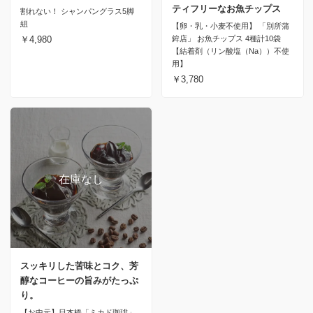
ティフリーなお魚チップス
割れない！ シャンパングラス5脚
組
【卵・乳・小麦不使用】 「別所蒲
￥4,980
鉾店」 お魚チップス 4種計10袋
【結着剤（リン酸塩（Na））不使
用】
￥3,780
スッキリした苦味とコク、芳
醇なコーヒーの旨みがたっぷ
り。
【お中元】日本橋「ミカド珈琲」