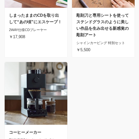
しまったままのCDを取り出
彫刻刀と専用シートを使って
して“あの頃”にエスケープ！
ステンドグラスのように美し
い作品を生み出せる新感覚の
2WAY仕様CDプレーヤー
彫刻アート
￥17,908
シャインカービング 特別セット
￥5,500
コーヒーメーカー