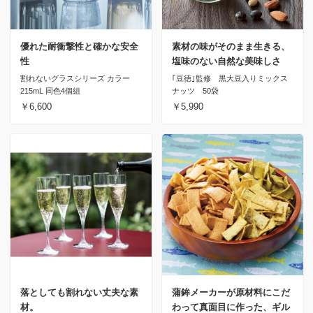
優れた耐衝撃性と確かな安全
素材の味がそのまま生きる、
性
塩味のない自然な美味しさ
割れないグラスシリーズ カラー
｢豆徳｣監修 黒大豆入りミックス
215mL 同色4個組
ナッツ 50袋
￥6,600
￥5,990
落としても割れない丈夫な素
蒲鉾メーカーが原材料にこだ
材。
わって真面目に作った、ギル