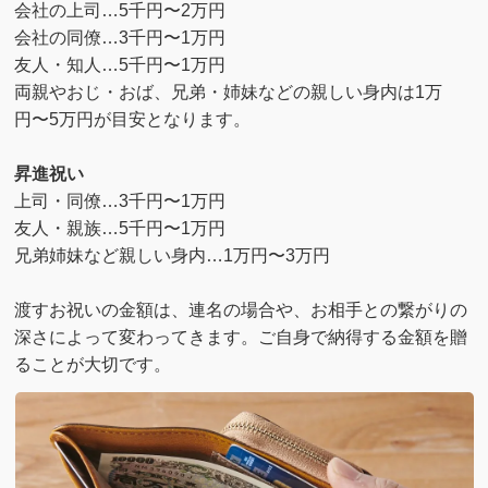
会社の上司…5千円〜2万円
会社の同僚…3千円〜1万円
友人・知人…5千円〜1万円
両親やおじ・おば、兄弟・姉妹などの親しい身内は1万
円〜5万円が目安となります。
昇進祝い
上司・同僚…3千円〜1万円
友人・親族…5千円〜1万円
兄弟姉妹など親しい身内…1万円〜3万円
渡すお祝いの金額は、連名の場合や、お相手との繋がりの
深さによって変わってきます。ご自身で納得する金額を贈
ることが大切です。