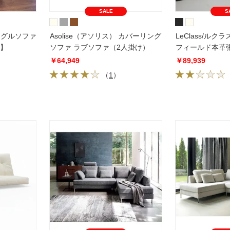
SALE
S
シングルソファ
Asolise（アソリス） カバーリング
LeClass/ルク
製】
ソファ ラブソファ（2人掛け）
フィールド本革
ファ シングルソ
￥64,949
￥89,939
幅113cm
（
1
）