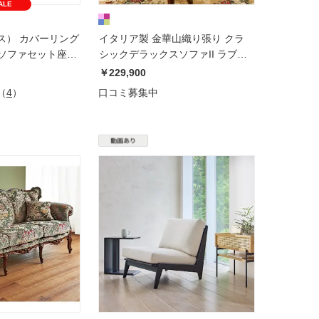
ALE
バーリング
イタリア製 金華山織り張り クラ
ーソファセット座っ
シックデラックスソファII ラブソ
ファ（２人掛け）
￥229,900
（
4
）
口コミ募集中