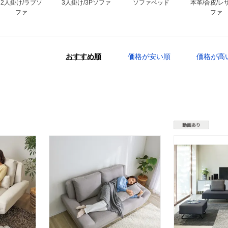
2人掛け/ラブソ
3人掛け/3Pソファ
ソファベッド
本革/合皮/レ
ファ
ファ
おすすめ順
価格が安い順
価格が高