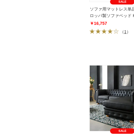
SALE
ソファ用マットレス単
ロッパ製ソファベッド Ka
ラップ
￥16,757
（
1
）
SALE