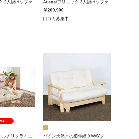
Arietta/アリエッタ 2人掛けソファ
Arietta/アリエッタ 3人掛けソファ
￥209,900
口コミ募集中
ALE
マルチリクライニ
パイン天然木の縦伸縮３WAYソ