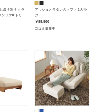
山織り張り クラ
アッシュとラタンのソファ 1人掛
ソファII トリプ
け
掛け）
￥89,900
口コミ募集中