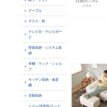
椅子・チェア
1人掛け/シングル
ソファ
テーブル
デスク・机
テレビ台・テレビボー
ド
壁面収納・システム収
納
本棚・ラック・シェル
フ
キッチン収納・食器
棚
衣類収納
トイレ/洗面所/ランド