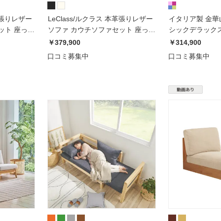
本革張りレザー
LeClass/ルクラス 本革張りレザー
イタリア製 金華
ット 座って
ソファ カウチソファセット 座って
シックデラックス
右カウチ
ルソファ（３人
￥379,900
￥314,900
口コミ募集中
口コミ募集中