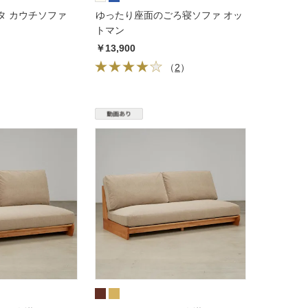
Arietta/アリエッタ カウチソファ
ゆったり座面のごろ寝ソファ オッ
トマン
￥13,900
（
2
）