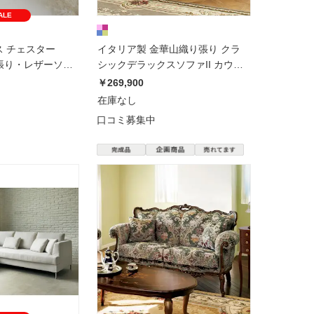
ALE
ラス チェスター
イタリア製 金華山織り張り クラ
張り・レザーソ
シックデラックスソファII カウチ
ファ 1掛けソファ
ソファ
￥269,900
在庫なし
口コミ募集中