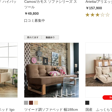
 ハイバッ
Camos/カモス ソファシリーズ ス
ツール
￥157,900
￥49,800
口コミ募集中
S
ド Igo
ツイード調ソファベッド 幅188cm
国産 ふっくら