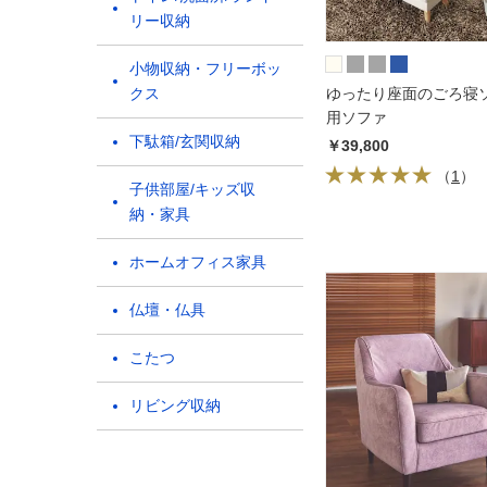
リー収納
小物収納・フリーボッ
クス
ゆったり座面のごろ寝ソ
用ソファ
下駄箱/玄関収納
￥39,800
（
1
）
子供部屋/キッズ収
納・家具
ホームオフィス家具
仏壇・仏具
こたつ
リビング収納