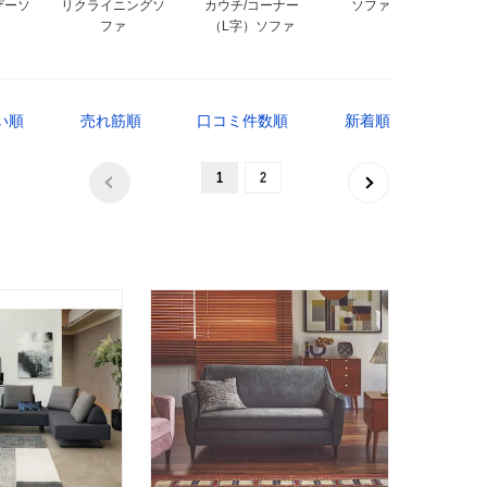
ザーソ
リクライニングソ
カウチ/コーナー
ソファセット
ファ
（L字）ソファ
い順
売れ筋順
口コミ件数順
新着順
1
2