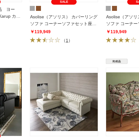
SALE
S
品 ヨー
rup カー
Asolise（アソリス） カバーリング
Asolise（アソリス） カ
ソファ コーナーソファセット座っ
ソファ コーナ
て左
て右
￥119,949
￥119,949
（
1
）