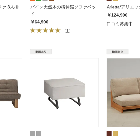
ァ 3人掛
パイン天然木の横伸縮ソファベッ
ド
￥124,900
￥64,900
口コミ募集中
（
1
）