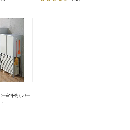
バー室外機カバー
ル