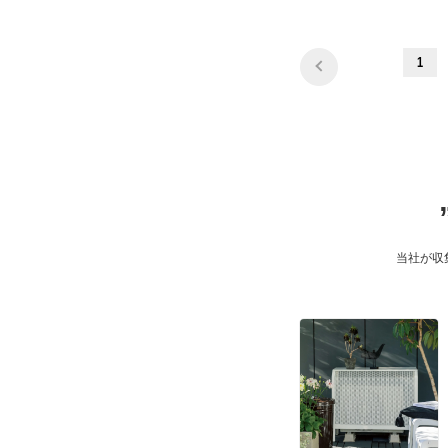
1
当社が収