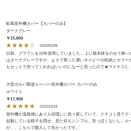
欧風室外機カバー【カバーのみ】
ダークグレー
￥15,800
2026/02/09
以前、ブラウンを10年使用していました。上に植木鉢をのせて飾
はダークグレーですが、よそで買った濃いネイビーの収納とカラー
もセットで売ってくれればいいのにな〜と思ったので★マイナス1
大型ガルバ製逆ルーバー室外機カバー カバーのみ
ホワイト
￥17,900
2025/10/16
室外機が道路側にあり人目隠しに色々探していて、クチコミ見てデ
起動している様子を隠せ、見た目もシンプル。安っぽくないし。ル
が、、こちらで購入して良かったです。