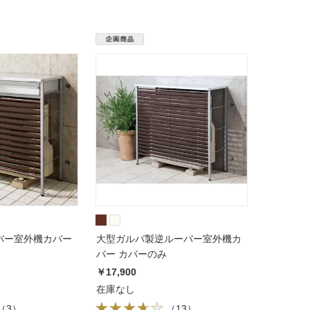
バー室外機カバー
大型ガルバ製逆ルーバー室外機カ
バー カバーのみ
￥17,900
在庫なし
（
3
）
（
13
）