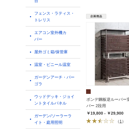
台
フェンス・ラティス・
トレリス
エアコン室外機カ
バー
屋外ゴミ箱/保管庫
温室・ビニール温室
ガーデンアーチ・パー
ゴラ
ウッドデッキ・ジョイ
ボンデ鋼板逆ルーバー
ントタイルパネル
バー 2段用
￥19,800 - ￥29,900
ガーデン/ソーラーラ
（
1
）
イト・庭用照明