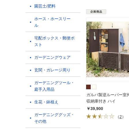
園芸土/肥料
ホース・ホースリー
ル
宅配ボックス・郵便ポ
スト
ガーデニングウェア
玄関・ガレージ周り
ガーデニングツール・
庭手入用品
ガルバ製逆ルーバー室
収納庫付き ハイ
生花・鉢植え
￥39,900
ガーデニンググッズ・
（
2
）
その他