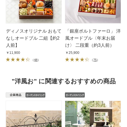
ディノスオリジナル おもて
「銀座ポルトファーロ」 洋
なしオードブル 二組【約2
風オードブル〈年末お届
人前】
け〉 二段重（約3人前）
￥11,900
￥25,900
（
48
）
（
75
）
”洋風お” に関連するおすすめの商品