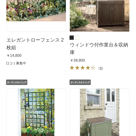
エレガントローフェンス 2
ウィンドウ付作業台＆収納
枚組
庫
￥14,800
￥39,900
口コミ募集中
（
9
）