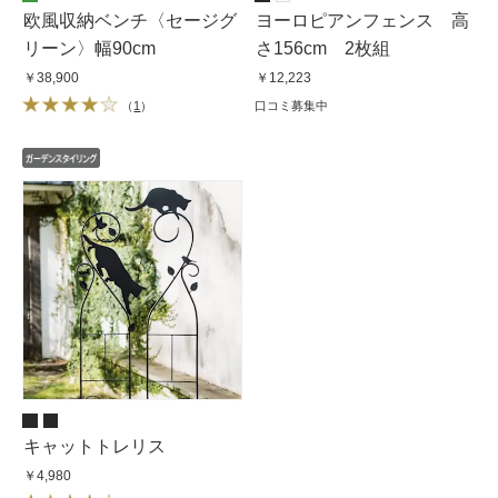
欧風収納ベンチ〈セージグ
ヨーロピアンフェンス 高
リーン〉幅90cm
さ156cm 2枚組
￥38,900
￥12,223
（
1
）
口コミ募集中
キャットトレリス
￥4,980