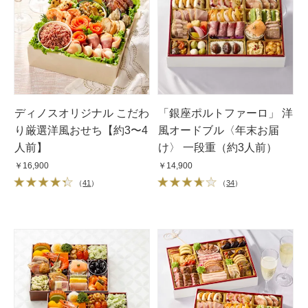
ディノスオリジナル こだわ
「銀座ポルトファーロ」 洋
り厳選洋風おせち【約3〜4
風オードブル〈年末お届
人前】
け〉 一段重（約3人前）
￥16,900
￥14,900
（
41
）
（
34
）