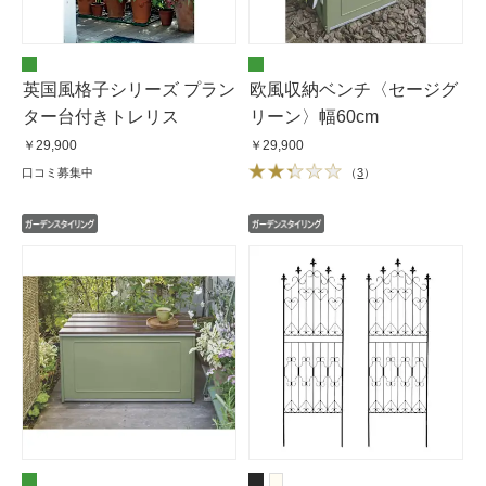
英国風格子シリーズ プラン
欧風収納ベンチ〈セージグ
ター台付きトレリス
リーン〉幅60cm
￥29,900
￥29,900
口コミ募集中
（
3
）