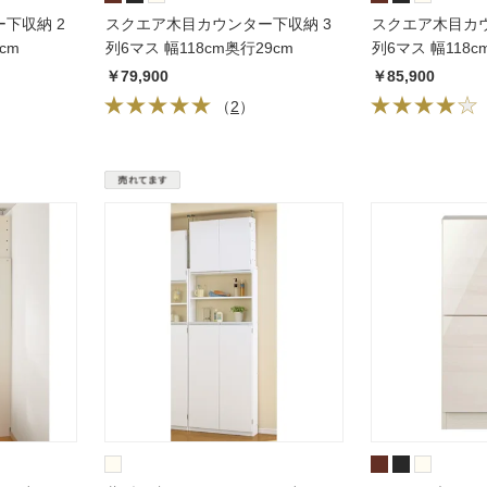
下収納 2
スクエア木目カウンター下収納 3
スクエア木目カウ
cm
列6マス 幅118cm奥行29cm
列6マス 幅118c
￥79,900
￥85,900
（
2
）