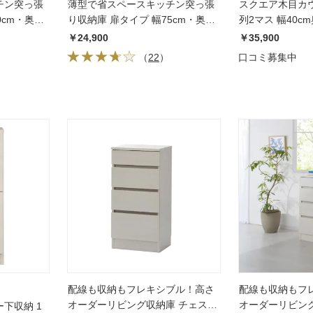
チン突っ張
薄型で省スペースキッチン突っ張
スクエア木目カウ
0cm・奥行
り収納庫 扉タイプ 幅75cm・奥行
列2マス 幅40cm
19cm
￥24,900
￥35,900
（
22
）
口コミ募集中
配線も収納もフレキシブル！高さ
配線も収納もフ
オーダーリビング収納庫 チェスト
オーダーリビン
下収納 1