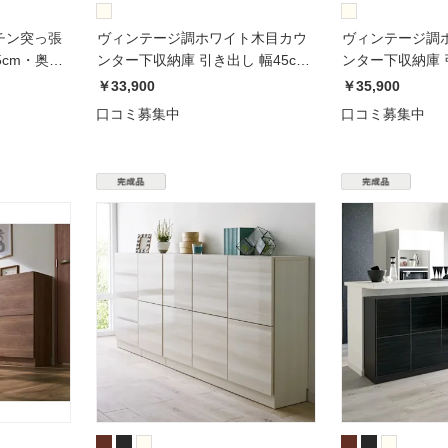
チン突っ張
ヴィンテージ調ホワイト木目カウ
ヴィンテージ調
5cm・奥行
ンター下収納庫 引き出し 幅45cm
ンター下収納庫 引
高さ70cm
高さ90cm
￥33,900
￥35,900
口コミ募集中
口コミ募集中