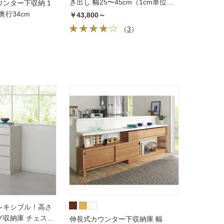
き出し 幅25〜45cm（1cm単位
ンター下収納 1
オーダー）奥行34cm
奥行34cm
￥43,800～
（
3
）
レキシブル！高さ
グ収納庫 チェスト
伸長式カウンター下収納庫 幅