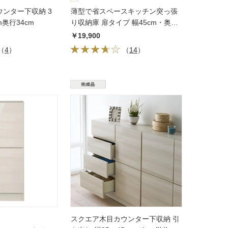
ンター下収納 3
薄型で省スペースキッチン突っ張
m奥行34cm
り収納庫 扉タイプ 幅45cm・奥行
19cm
￥19,900
（
4
）
（
14
）
スクエア木目カウンター下収納 引