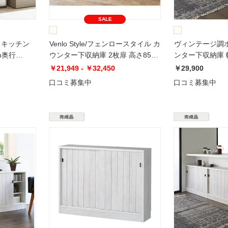
SALE
クトキッチン
Venlo Style/フェンロースタイル カ
ヴィンテージ調
m奥行
ウンター下収納庫 2枚扉 高さ85cm
ンター下収納庫 幅
幅80cm
￥21,949 - ￥32,450
￥29,900
口コミ募集中
口コミ募集中