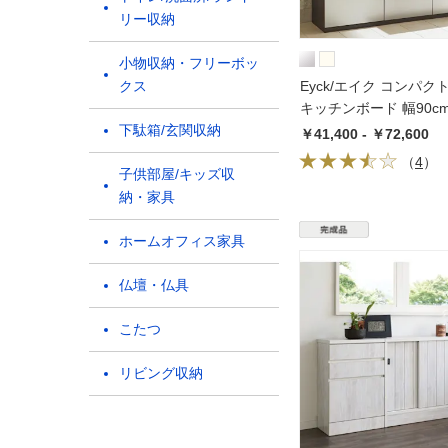
リー収納
小物収納・フリーボッ
クス
Eyck/エイク コンパ
キッチンボード 幅90c
下駄箱/玄関収納
40.5cm高さ180cm
￥41,400 - ￥72,600
（
4
）
子供部屋/キッズ収
納・家具
ホームオフィス家具
仏壇・仏具
こたつ
リビング収納