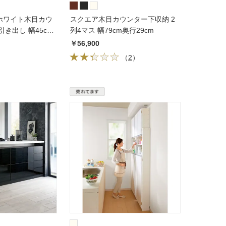
ホワイト木目カウ
スクエア木目カウンター下収納 2
き出し 幅45cm
列4マス 幅79cm奥行29cm
￥56,900
（
2
）