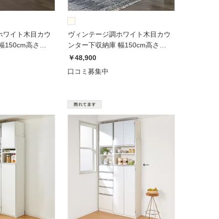
ホワイト木目カウ
ヴィンテージ調ホワイト木目カウ
150cm高さ
ンター下収納庫 幅150cm高さ
90cm
￥48,900
口コミ募集中