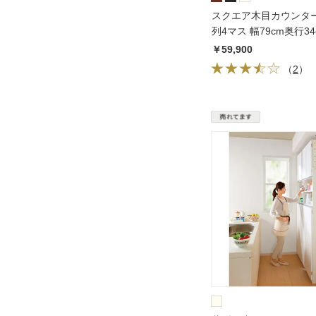
スクエア木目カウンター
列4マス 幅79cm奥行34
￥59,900
（
2
）