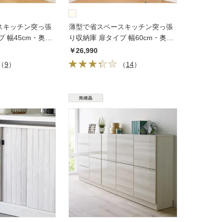
スキッチン突っ張
薄型で省スペースキッチン突っ張
 幅45cm・奥行
り収納庫 扉タイプ 幅60cm・奥行
31cm
￥26,990
（
9
）
（
14
）