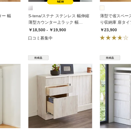
ー 幅
S-tena/ステナ ステンレス 幅伸縮
薄型で省スペー
薄型カウンター上ラック 幅
り収納庫 扉タイプ
89cm〜119.5cm
31cm
￥18,500 - ￥19,900
￥23,900
口コミ募集中