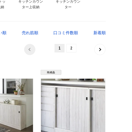
トッ
キッチンカウン
キッチンカウン
収納
ター上収納
ター
い順
売れ筋順
口コミ件数順
新着順
1
2