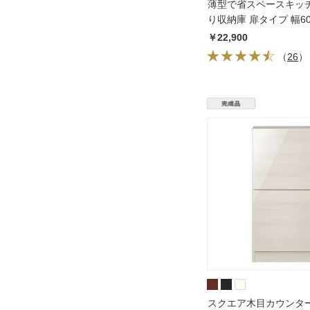
薄型で省スペースキッ
り収納庫 扉タイプ 幅6
19cm
￥22,900
（
26
）
スクエア木目カウンター