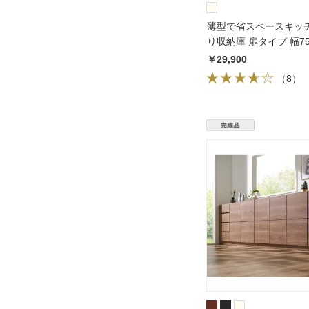
薄型で省スペースキッ
り収納庫 扉タイプ 幅7
31cm
￥29,900
（
8
）