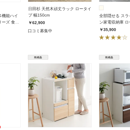
日田杉 天然木頑丈ラック ロータイ
プ 幅150cm
多機能ハイ
全部隠せる ス
ーズ 食器
ン家電
￥62,900
高さ
￥35,900
口コミ募集中