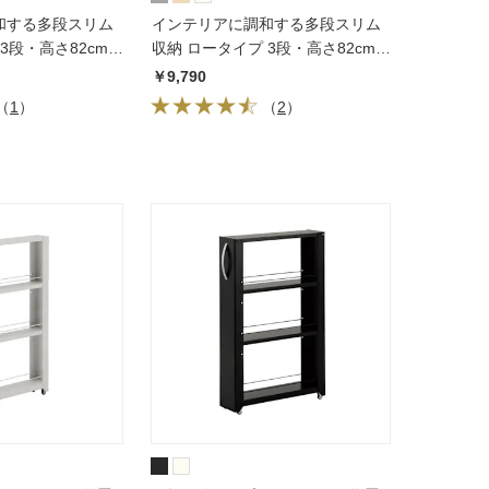
和する多段スリム
インテリアに調和する多段スリム
3段・高さ82cm
収納 ロータイプ 3段・高さ82cm
幅17cm
￥9,790
（
1
）
（
2
）