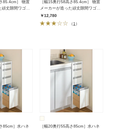
85.4cm］ 物置
［幅15奥行58高さ85.4cm］ 物置
た頑丈隙間ワゴン
メーカーが造った頑丈隙間ワゴン
ロータイプ
￥12,780
（
1
）
さ85cm］水ハネ
［幅20奥行55高さ85cm］水ハネ