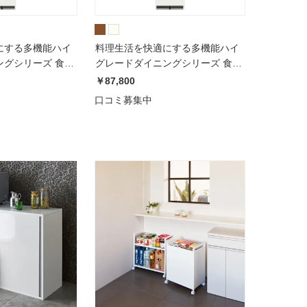
にする多機能ハイ
料理生活を快適にする多機能ハイ
ングシリーズ 食器
グレードダイニングシリーズ 食器
50cm 高さ
棚 幅40cm 奥行45cm 高さ
￥87,800
ECA-
188.5cmパモウナEMA-
口コミ募集中
KR
S400KL/EMA-S400KR