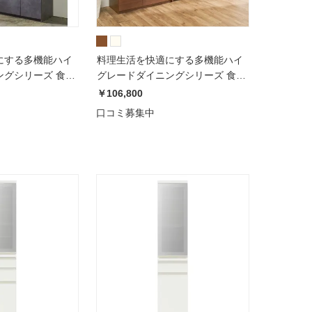
にする多機能ハイ
料理生活を快適にする多機能ハイ
ングシリーズ 食器
グレードダイニングシリーズ 食器
45cm 高さ
棚 幅60cm 奥行50cm 高さ
￥106,800
ECA-S600K
188.5cmパモウナEMA-600K
口コミ募集中