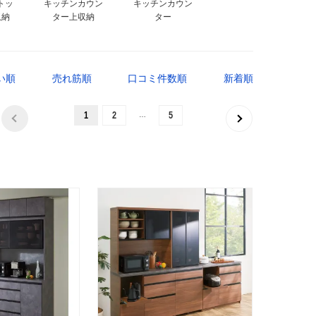
トッ
キッチンカウン
キッチンカウン
収納
ター上収納
ター
い順
売れ筋順
口コミ件数順
新着順
…
1
2
5