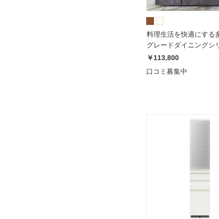
料理生活を快適にする
グレードダイニングシリ
棚 幅60cm 奥行50cm 
￥113,800
197.5cmパモウナECA-
口コミ募集中