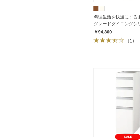
料理生活を快適にする
グレードダイニングシリ
棚 幅40cm 奥行45cm 
￥94,800
197.5cmパモウナECA-
（
1
）
S400KL/ECA-S400KR
SALE