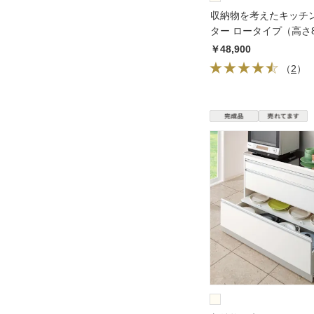
収納物を考えたキッチ
ター ロータイプ（高さ8
59.5cm
￥48,900
（
2
）