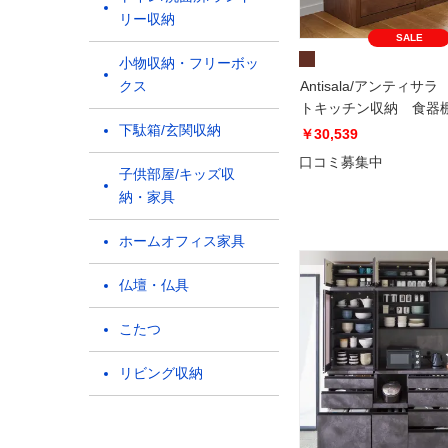
リー収納
SALE
小物収納・フリーボッ
クス
Antisala/アンティサ
トキッチン収納 食器
下駄箱/玄関収納
プ 幅60.5cm高さ90c
￥30,539
口コミ募集中
子供部屋/キッズ収
納・家具
ホームオフィス家具
仏壇・仏具
こたつ
リビング収納