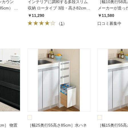
ンカウン
インテリアに調和する多段スリム
［幅10奥行58高さ
5cm） 幅
収納 ロータイプ 3段・高さ82cm
メーカーが造っ
幅25.5cm
ロータイプ
￥11,290
￥11,580
（
1
）
口コミ募集中
cm］ 物置
［幅25奥行55高さ85cm］水ハネ
［幅15奥行55高