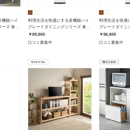
多機能ハイ
料理生活を快適にする多機能ハイ
料理生活を快適
ーズ 食器
グレードダイニングシリーズ 食器
グレードダイニ
高さ
棚 幅40cm 奥行50cm 高さ
棚 幅40cm 奥行
￥89,800
￥96,800
600K
188.5cmパモウナEMA-
197.5cmパモウナ
口コミ募集中
口コミ募集中
400KL/EMA-400KR
400KL/ECA-400