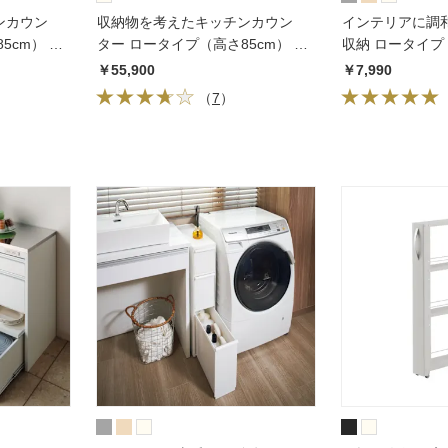
ンカウン
収納物を考えたキッチンカウン
インテリアに調
5cm） 幅
ター ロータイプ（高さ85cm） 幅
収納 ロータイプ 
88.5cm
幅14cm
￥55,900
￥7,990
（
7
）