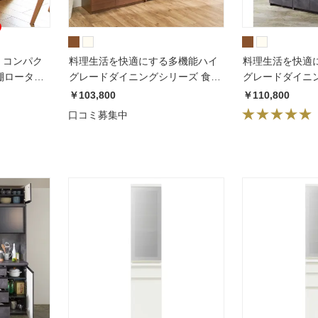
ラ コンパク
料理生活を快適にする多機能ハイ
料理生活を快適
棚ロータイ
グレードダイニングシリーズ 食器
グレードダイニ
m
棚 幅60cm 奥行45cm 高さ
棚 幅60cm 奥行
￥103,800
￥110,800
188.5cmパモウナEMA-S600K
197.5cmパモウナ
口コミ募集中