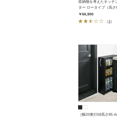
収納物を考えたキッチ
ター ロータイプ（高さ8
117.5cm
￥66,900
（
3
）
［幅20奥行58高さ85.4