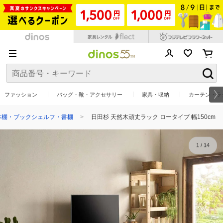
ファッション
バッグ・靴・アクセサリー
家具・収納
カーテン・ラ
本棚・ブックシェルフ・書棚
日田杉 天然木頑丈ラック ロータイプ 幅150cm
1
/
14