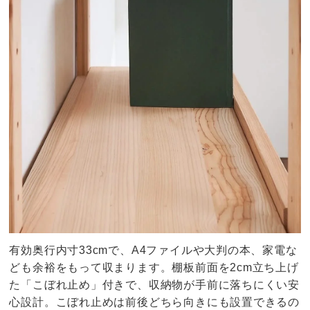
有効奥行内寸33cmで、A4ファイルや大判の本、家電な
ども余裕をもって収まります。棚板前面を2cm立ち上げ
た「こぼれ止め」付きで、収納物が手前に落ちにくい安
心設計。こぼれ止めは前後どちら向きにも設置できるの