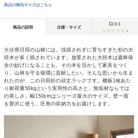
商品の梱包サイズはこちら
口コミ
商品の説明
仕様・サイズ
-
大分県日田の山林には、伐採されずに育ちすぎた杉の大
径木が多く残されています。放置された大径木は森林保
全の妨げになることも。その木を活かして家具をつく
り、山林を守る循環に貢献したい。そんな思いから生ま
れたのが、この日田杉の頑丈ラックです。棚板1枚あた
り耐荷重50kgという実用性の高さと、無垢材ならでは
の美しさ。幅150cmはシリーズ最大のサイズ。壁一面
を贅沢に使う、圧巻の収納力をお届けします。