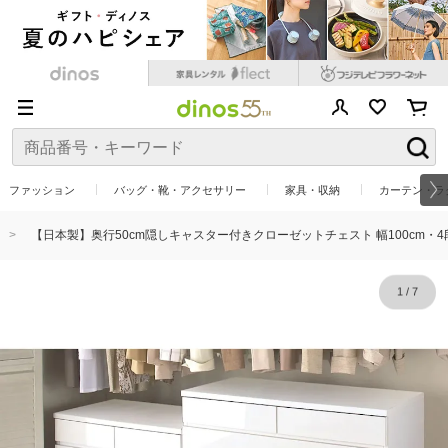
ファッション
バッグ・靴・アクセサリー
家具・収納
カーテン・ラ
【日本製】奥行50cm隠しキャスター付きクローゼットチェスト 幅100cm・4
1
/
7