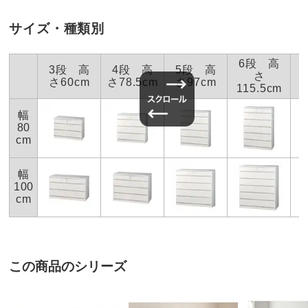
※キャスター取付けや、上下・左右の連結など簡単な作
させていただきます。
業ですが、大型商品の場合は有料取付けサービスも承り
サイズ・種類別
ます。
2021/04/11
※組み立て途中や一度組み立てした商品の返品はお受け
できません。
6段 高
3段 高
4段 高
5段 高
さ
※家具レンタル「flect」をご利用の場合、返却は中途解
さ60cm
さ78.5cm
さ97cm
さ
115.5cm
約として承ります。
詳しくはこちら
ホワイト
幅
梱包サイズ
個口数…1
神奈川県
80
＜個口1＞幅104×奥行54×高さ82cm 重さ43.0kg
cm
※大型商品につき、搬入経路のご確認をお願いします。
洗面所にリフォームのため購入しました。白で統一した
お部屋に入らず吊り上げをする場合、別途以下の作業代金がかか
洗面所に艶のある白のチェストが映えて、素敵な空間に
ります。商品や個数、作業内容・設置場所等により、目安の作業
幅
なりました。
代金よりも高くなる場合があります。
100
＜作業代金の目安＞
cm
手吊り 20,000円～
2015/08/08
機械使用 38,500円～
お支払い方法
送料について
有料組み立てサービスの説明
この商品のシリーズ
大型商品の搬入について
ホワイト
神奈川県
■サイズ：幅100奥行50高さ78.5、引き出し奥行43.5cm・