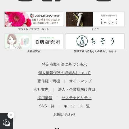
フジテレビフラワーネット
イミニ
美肌研究室
知識で変わるあなたの暮らし ちそう
特定商取引法に基づく表示
個人情報保護の取組みについて
著作権・商標
サイトマップ
｜
会社案内
法人・企業様向け窓口
｜
採用情報
サステナビリティ
｜
SNS一覧
キーワード一覧
｜
お問い合わせ