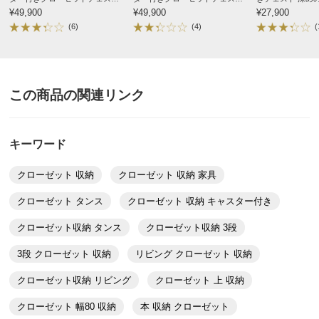
す。
幅80cm・4段
¥49,900
幅100cm・3段
¥49,900
タイプ 奥行60幅7
¥27,900
１人で箱から出してキャスターを取り付けるのはかなり
段
(6)
(4)
(
大変だと思います（キャスターをつけてしまえば何の問
題も無いのですが）収納力はばつぐんで満足です。
2009/06/10
この商品の関連リンク
キーワード
神奈川県
とてもきれいな外観です。奥行きがあるので服を小さく
クローゼット 収納
クローゼット 収納 家具
たたまなくてもきちんと入るのが良かったです。家具か
クローゼット タンス
クローゼット 収納 キャスター付き
らのホルムアルデヒドを抑えてあるということ、わずか
な残留物を吸収してくれるシートが付属していることが
クローゼット収納 タンス
クローゼット収納 3段
安心でした。
3段 クローゼット 収納
リビング クローゼット 収納
2008/11/08
クローゼット収納 リビング
クローゼット 上 収納
クローゼット 幅80 収納
本 収納 クローゼット
すべての口コミを見る