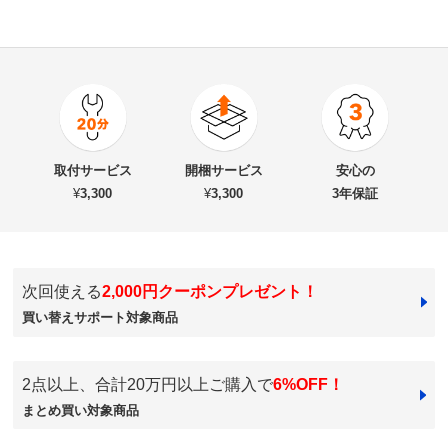
4.0
口コミ件数（7）
★★★★★
2
商品番号
900-6329-46
★★★★
★
5
商品名・特徴
【日本製】奥行50cm隠しキャスター付きクローゼット
★★★
★★
0
取付サービス
開梱サービス
安心の
チェスト 幅100cm・4段
★★
★★★
1
¥
3,300
¥
3,300
3年保証
★
★★★★
0
価格
¥57,900
税込 ¥52,637 税抜
次回使える
2,000円クーポンプレゼント！
改定日：2026/7/1
ホワイト
買い替えサポート対象商品
旧価格：¥49,900 税込
兵庫県
送料・送料種
基本配送料：¥
5,000
注文したチェストは想像通りのすてきな物でした。しっ
別
※商品1個につき、上記配送料金となります。
2点以上、合計20万円以上ご購入で
6%OFF！
かりした作りでした。しかし、玄関先届けのはずが配送
※北海道・九州・沖縄は地域配送料がかかります。
まとめ買い対象商品
員に重いので一緒に持って下さい！と言われ玄関まで一
組み立て
取付け時間の目安：
大人2人で20分以内
緒に運びました。この点については、マイナスの評価と