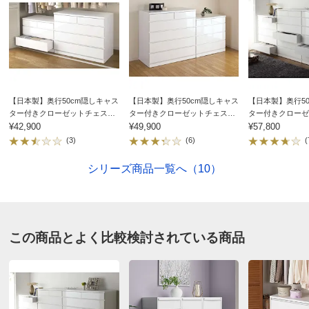
重量約41kg
つやのある白で、見た目が非常にきれい。キャスターが
■前面…化粧合板、天板・側面…強化化粧合板
正面から見えないので、部屋に置いたときの見栄えがと
■引き出しは全段に落下防止のストッパー機能付き
ても良い。欲をいうなら、キャスターにストッパーをつ
■お客様にて隠しキャスター5個取付
けて、ワンタッチで固定できるようなスイッチがあると
■日本製
さらに便利で使いやすくなると思う。
■取り付け時間の目安は大人2名で20分以内です。
【日本製】奥行50cm隠しキャス
【日本製】奥行50cm隠しキャス
【日本製】奥行5
2010/11/25
■完成品でお届けしますので、すぐにご使用になれます。
ター付きクローゼットチェスト
ター付きクローゼットチェスト
ター付きクローゼ
幅80cm・3段
¥42,900
幅80cm・4段
¥49,900
幅80cm・5段
¥57,800
（お客様にてキャスターや簡単な取っ手の取り付けをして
(3)
(6)
(
いただきます。）
■配送：2週間前後配送
京都府
シリーズ商品一覧へ（10）
■【天板の耐荷重】 約10kg
クローゼットの幅に合うのを探していたのでピッタリで
■【小引出し（内寸）サイズ】 （2杯付）幅43.5cm奥行
す。見た目もぴかぴかできれいです。
42cm高さ10cm
ただ引出しがレールならもっと使いやすかったかなと思
この商品とよく比較検討されている商品
■【大引出し（内寸）サイズ】 （3杯付）幅93cm奥行42cm
いました。
高さ14cm
2010/09/02
■【キャスター高】 5.5cm（隠しキャスター）
■【引出しの耐荷重】 各引出しとも5kgまで 全段で
20kgまで