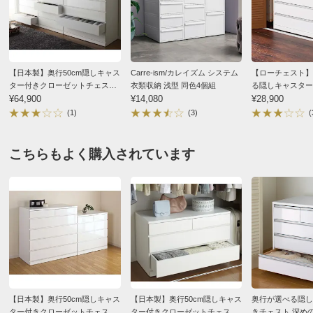
山形県
ディノスのサイズ（家具）
届いた時は、でかいし重いし、困ったと思いました。
が、それが使い始めると、どっしりとした安定感をうん
【日本製】奥行50cm隠しキャス
Carre-ism/カレイズム システム
【ローチェスト】
でいます。下段の大きい引き出しも片手で引き出せるの
ター付きクローゼットチェスト
衣類収納 浅型 同色4個組
る隠しキャスター
が、洗濯物を沢山持っている時は大助かりです。機会が
幅80cm・6段
¥64,900
¥14,080
ローゼットチェスト
¥28,900
3段高さ67cm
(1)
(3)
(
あったら、同じシリーズをまた買います。
2010/06/26
こちらもよく購入されています
東京都
キャスター以外は出来上がった状態で届くので梱包され
た商品はものすごく大きいです！
玄関は片付けておかないと受け取るのも大変です。
そして女性の１人暮らしの方は運び入れ、キャスター取
り付けサービスまで御願いしたほうがよいかと思いま
【日本製】奥行50cm隠しキャス
【日本製】奥行50cm隠しキャス
奥行が選べる隠し
ター付きクローゼットチェスト
ター付きクローゼットチェスト
きチェスト 深め