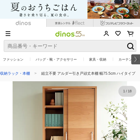
ファッション
バッグ・靴・アクセサリー
家具・収納
カーテン・ラ
収納ラック・本棚
組立不要 アルダー引き戸頑丈本棚 幅75.5cm ハイタイプ
1
/
18