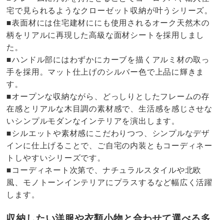
宅で見られるようなクローゼット収納が叶うシリーズ。
■表面材には住宅建材ににも使用されるオーク天然木の
柄をリアルに再現した高級な面材シートを採用しまし
た。
■ハンドル部にはわずかにカーブを描くアルミ材の取っ
手を採用。マット仕上げのシルバー色で上品に輝きま
す。
■オープンな収納ながら、どっしりとしたフレームの存
在感とリアルな木目調の素材感で、生活感を感じさせな
いシンプルモダンなインテリアを演出します。
■シルエットや素材感にこだわりつつ、シンプルなデザ
インに仕上げることで、ご自宅の内装ともコーディネー
トしやすいシリーズです。
■コーディネート次第で、ナチュラルスタイルや北欧
風、モノトーンインテリアにプラスするなど幅広く活躍
します。
収納したい洋服や衣類小物と合わせて選べる多