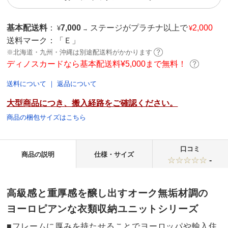
基本配送料
：
7,000
ステージがプラチナ以上で
2,000
¥
¥
→
送料マーク：
「Ｅ」
※北海道・九州・沖縄は別途配送料がかかります
ディノスカードなら基本配送料¥5,000まで無料！
送料について
｜
返品について
大型商品につき、搬入経路をご確認ください。
商品の梱包サイズはこちら
口コミ
商品の説明
仕様・サイズ
-
高級感と重厚感を醸し出すオーク無垢材調の
ヨーロピアンな衣類収納ユニットシリーズ
■フレームに厚みを持たせることでヨーロッパや輸入住