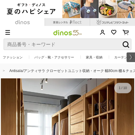
ファッション
バッグ・靴・アクセサリー
家具・収納
カーテン・ラ
Antisala/アンティサラ クローゼットユニット収納・オーク 幅80cm 棚＆チェ
1
/
10