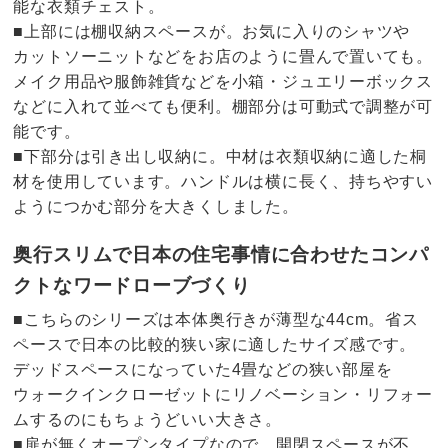
能な衣類チェスト。
■上部には棚収納スペースが。お気に入りのシャツや
カットソーニットなどをお店のように畳んで置いても。
メイク用品や服飾雑貨などを小箱・ジュエリーボックス
などに入れて並べても便利。棚部分は可動式で調整が可
能です。
■下部分は引き出し収納に。中材は衣類収納に適した桐
材を使用しています。ハンドルは横に長く、持ちやすい
ようにつかむ部分を大きくしました。
奥行スリムで日本の住宅事情に合わせたコンパ
クトなワードローブづくり
■こちらのシリーズは本体奥行きが薄型な44cm。省ス
ペースで日本の比較的狭い家に適したサイズ感です。
デッドスペースになっていた4畳などの狭い部屋を
ウォークインクローゼットにリノベーション・リフォー
ムするのにもちょうどいい大きさ。
■扉が無くオープンタイプなので、開閉スペースが不