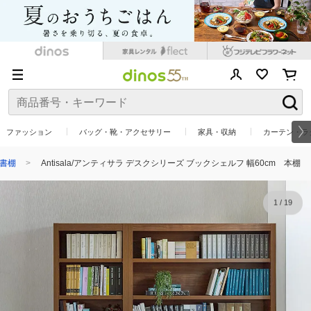
ファッション
バッグ・靴・アクセサリー
家具・収納
カーテン・ラ
書棚
Antisala/アンティサラ デスクシリーズ ブックシェルフ 幅60cm 本棚
1
/
19