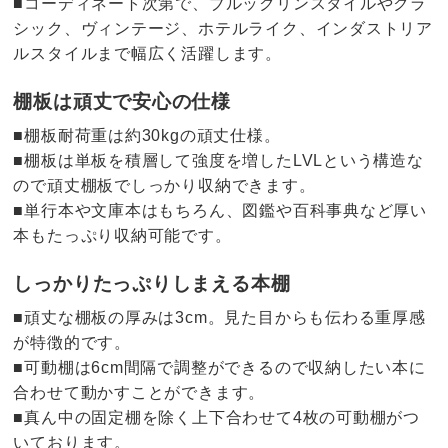
■コーディネート次第で、ブルックリンスタイルやクラ
シック、ヴィンテージ、ホテルライク、インダストリア
ルスタイルまで幅広く活躍します。
棚板は頑丈で安心の仕様
■棚板耐荷重は約30kgの頑丈仕様。
■棚板は単板を積層して強度を増したLVLという構造な
ので頑丈棚板でしっかり収納できます。
■単行本や文庫本はもちろん、図鑑や百科事典など厚い
本もたっぷり収納可能です。
しっかりたっぷりしまえる本棚
■頑丈な棚板の厚みは3cm。見た目からも伝わる重厚感
が特徴的です。
■可動棚は6cm間隔で調整ができるので収納したい本に
合わせて動かすことができます。
■真ん中の固定棚を除く上下合わせて4枚の可動棚がつ
いております。