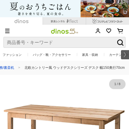
ファッション
バッグ・靴・アクセサリー
家具・収納
カーテン・ラ
務/書斎机
北欧カントリー風 ウッドデスクシリーズ デスク 幅150奥行70cm
1
/
8