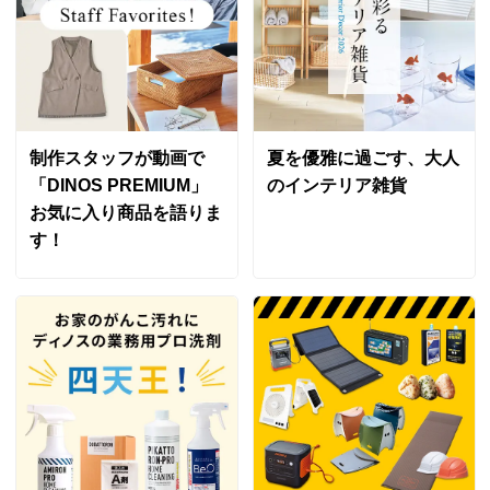
でコスパ良く購入できて助かりました。２つ購入し１つ
は結婚する娘用です。揚げ物初心者にも良いと思いま
す。星１つ減らしたのはもう少し体積を増やし横から火
が出ないようになるとより良いかと思いました。
2024/04/19
制作スタッフが動画で
夏を優雅に過ごす、大人
「DINOS PREMIUM」
のインテリア雑貨
お気に入り商品を語りま
す！
ブラック
大阪府
高さがあるので、油ハネでの汚れが少なくなりました
金属部が厚いので加熱時温度の上下が少なくキレイに揚
がります
小さいので大人数家庭には向きませんが、我が家には
ピッタリ
2022/12/13