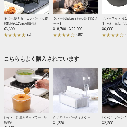
■重量：0.795kｇ
2025/11/15
■素材：鍋…鉄（ふっ素樹脂塗膜加工）、アミ・フタ…ス
テンレス
IＨでも使える コンパクトな南
ラバーゼ/la base 鉄の揚げ鍋3点
リバーライト 極JAPAN20cm片
■備考：IH対応・ガス火対応
部鉄器の17cmの揚げ鍋
セット
手小鍋 単品（ふ
■日本製
¥6,600
¥18,700 - ¥22,000
フライパン
¥6,600
ブラック
(1)
(152)
(
ディノスのサイズ
新潟県
夫婦２人なので、大きな鍋での揚げ物は準備から片付け
まで一大事業でした。でもこの鍋はコンパクトでパッと
こちらもよく購入されています
出せますし、片付けも楽です。そして何より少ない油で
ちゃんと揚げることができます。大きな鍋に油少な目で
の揚げ焼きよりもやっぱり美味しいと思います。
一緒に購入した角型の小さなすくい網と合わせて、これ
から活躍してくれると思います。
その後オイルスクリーンと小さめのオイルポットは、他
店で購入しました。揚げ物４点セットでスタンバイOK
です。
レイエ 計量みそマドラー 味
クリアペーパータオルケース
レンゲスプーン 
噌溶き
¥1,320
¥2,200
2024/08/20