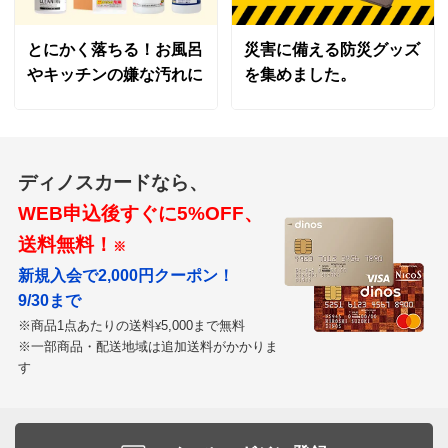
とにかく落ちる！お風呂
災害に備える防災グッズ
やキッチンの嫌な汚れに
を集めました。
ブラック
東京都
以外と重たいので驚きました。使ってみると、油が少な
くてすむので便利ですが、油の温度が下がり易いので衣
ディノスカードなら、
が剥がれてしまいました。慣れる迄試します。ですが、
WEB申込後すぐに5%OFF、
揚げ物が億劫無く出来るようになりました。
送料無料！
※
2022/06/18
新規入会で2,000円クーポン！
9/30まで
※商品1点あたりの送料
5,000まで無料
¥
※一部商品・配送地域は追加送料がかかりま
ブラック
す
群馬県
ちょっとした揚げ物をするのに最適なお鍋でした。深さ
があるので油はねが少なくていいです。