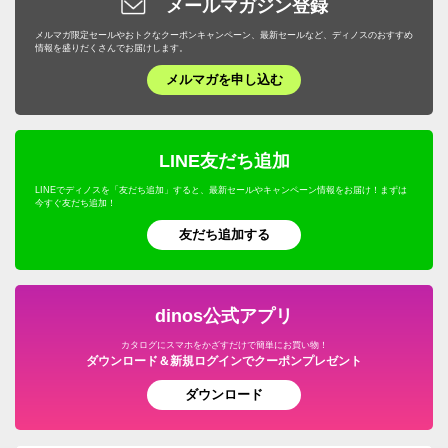
メールマガジン登録
幅も大きなくないのでコンパクトに置けました。
メルマガ限定セールやおトクなクーポンキャンペーン、最新セールなど、ディノスのおすすめ
情報を盛りだくさんでお届けします。
2022/06/10
メルマガを申し込む
ブラック
LINE友だち追加
大阪府
LINEでディノスを「友だち追加」すると、最新セールやキャンペーン情報をお届け！まずは
今すぐ友だち追加！
前から購入したかったのがやっと買えました。
思った以上に容量があり、家族も減った我が家では十分
友だち追加する
です。
蓋も重宝しています。
dinos公式アプリ
2022/03/10
カタログにスマホをかざすだけで簡単にお買い物！
ダウンロード＆新規ログインでクーポンプレゼント
ダウンロード
ブラック
神奈川県