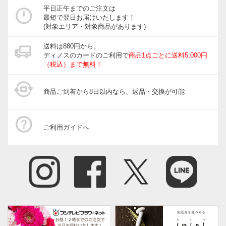
平日正午までのご注文は
ガスコンロなのでコンロに乗せる時、気を遣いますが。
最短で翌日お届けいたします！
(対象エリア・対象商品があります)
コンパクトで深さもあるので油はねも少なく、今までは
大きめのフライパンでとんかつを二枚づつ揚げていまし
送料は880円から。
たが。一枚づつですが熱伝導が良く短時間でカラッと美
ディノスのカードのご利用で
商品1点ごとに送料5,000円
（税込）まで無料！
味しく揚がるようになりました。 付属の揚げ網とト
レーも使い勝手抜群で～す。
商品ご到着から8日以内なら、返品・交換が可能
2022/02/18
ご利用ガイドへ
ブラック
宮城県
お雑煮用に餅を揚げてみたのですが、少量の油で一度に
４個揚げられました。海老やアスパラなどの天麩羅にも
サイズ感が丁度良くて、夫婦二人暮らしにはぴったりで
す。ただガスコンロなので五徳からずれないように気を