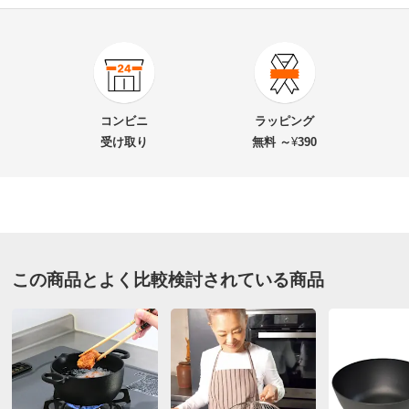
4.4
口コミ件数（13）
★★★★★
6
商品番号
900-KR03-23
★★★★
★
7
商品名・特徴
幅24cm！ミニミニ 揚げ鍋 天ぷら鍋 角型 アミ・フ
★★★
★★
0
コンビニ
ラッピング
タ付き
★★
★★★
0
受け取り
無料 ～
¥
390
★
★★★★
0
価格
¥3,600
税込 ¥3,273 税抜
ブラック
送料・送料種
基本配送料：¥
880
別
※お届け先が同じであれば複数個ご購入いただいても¥880です。
福岡県
この商品とよく比較検討されている商品
夫と2人になったので以前のように（以前は７人家族）
お支払い方法
送料について
揚げる物も多くないからサイズ感もちょうどいいです。
■サイズ：(約)24.0×13.0×8.1cm
長さもありアスパラがそのまま揚げられます。深くてコ
■適正油量：500ｇ
ンパクトなので油がたくさんいりません。
■満水容量：1.9L
蓋も油切りに使えて便利です。買ってよかったです。