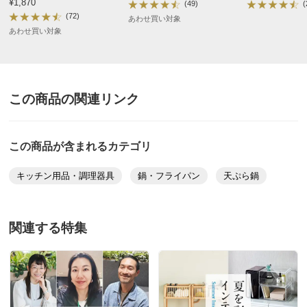
¥1,870
(49)
(
(72)
あわせ買い対象
あわせ買い対象
ブラック
愛媛県
この商品の関連リンク
サイズとして大き過ぎず、小さ過ぎずでちょうど良かっ
たです。
使い終わった油を容器に移しかえる時、ふちの角を使っ
この商品が含まれるカテゴリ
て注げるからとても使いやすい。
キッチン用品・調理器具
鍋・フライパン
天ぷら鍋
2024/05/02
関連する特集
ブラック
神奈川県
このタイプの揚げ物用鍋はなかなか店舗での扱いがなく
たまに見かけたとしても高い、と思ってたのでディノス