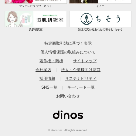
使うことと取っ手部分も熱くなるので鍋つかみミトンが
フジテレビフラワーネット
イミニ
必須な点で星４個になりました。
2022/01/21
美肌研究室
知識で変わるあなたの暮らし ちそう
すべての口コミを見る
特定商取引法に基づく表示
個人情報保護の取組みについて
著作権・商標
サイトマップ
｜
会社案内
法人・企業様向け窓口
｜
採用情報
サステナビリティ
｜
SNS一覧
キーワード一覧
｜
お問い合わせ
© dinos Inc. All rights reserved.