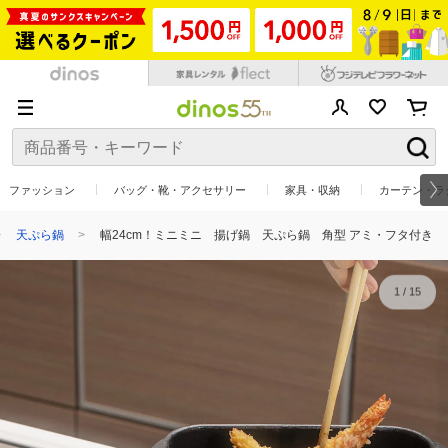
ファッション
バッグ・靴・アクセサリー
家具・収納
カーテン・ラ
天ぷら鍋
幅24cm！ミニミニ 揚げ鍋 天ぷら鍋 角型 アミ・フタ付き
1
/
15