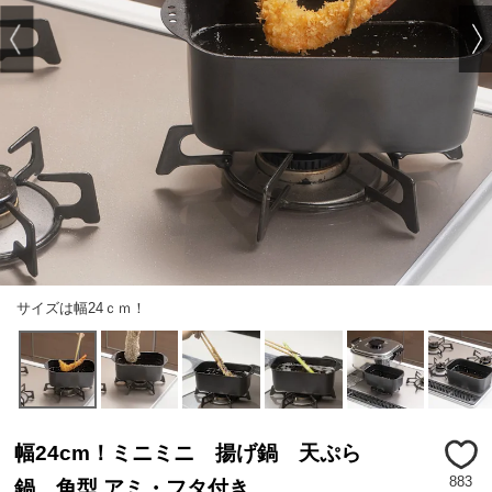
サイズは幅24ｃｍ！
幅24cm！ミニミニ 揚げ鍋 天ぷら
883
鍋 角型 アミ・フタ付き