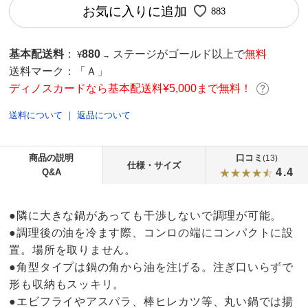
お気に入りに追加
883
基本配送料
：
880
ステージがゴールド以上で
無料
¥
→
送料マーク：
「Ａ」
ディノスカードなら基本配送料¥5,000まで無料！
送料について
｜
返品について
商品の説明
口コミ
(13)
仕様・サイズ
4.4
Q&A
●隣に大きな鍋があっても干渉しないで調理が可能。
●調理後の油を冷ます際、コンロの端にコンパクトに設
置。場所を取りません。
●角型タイプは鍋の角から油を注げる。注ぎ口いらずで
形も収納もスッキリ。
●エビフライやアスパラ、棒ヒレカツ等、丸い鍋では揚