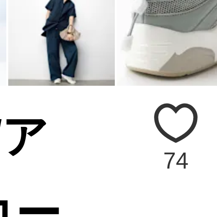
/ア
74
コー