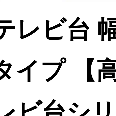
テレビ台 
ータイプ 【
レビ台シリ