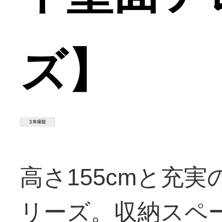
ズ】
高さ155cmと充
リーズ。収納スペ