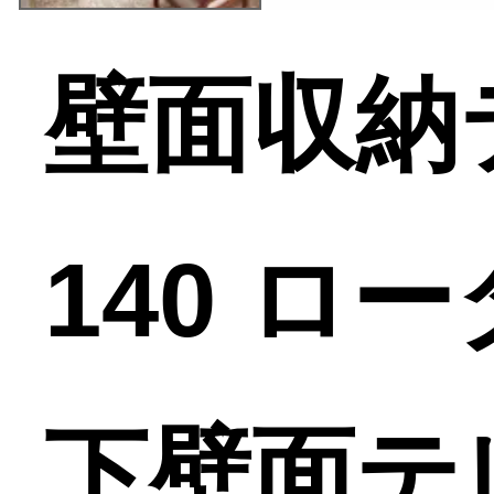
壁面収納
140 ロ
下壁面テ