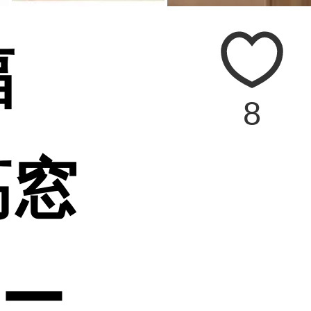
幅
8
高窓
ー