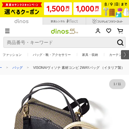
ファッション
バッグ・靴・アクセサリー
家具・収納
カーテン・ラ
ー
バッグ
VISONA/ヴィソナ 素材コンビ 2WAYバッグ （イタリア製）
1
/
11