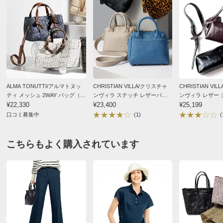
■インポート企画の為、仕様が多少異なる場合がありま
す。
■商品により、柄の出方が多少異なります。
サイズ表記について（ファッション雑貨）
ALMA TONUTTI/アルマトヌッ
CHRISTIAN VILLA/クリスチャ
CHRISTIAN VI
ティ メッシュ 2WAY バッグ（イ
ンヴィラ ステッチ レザーバッ
ンヴィラ レザー
タリア製）
¥22,330
グ（イタリア製）
¥23,400
バッグ（イタリア
¥25,199
口コミ募集中
(1)
(
こちらもよく購入されています