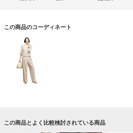
価格
¥32,340
税込 ¥29,400 税抜
この商品のコーディネート
送料・送料種
基本配送料：¥
880
別
※お届け先が同じであれば複数個ご購入いただいても¥880です。
お支払い方法
送料について
■色：（ア）ブラック系、（イ）グレージュ系
■サイズ：約幅29・マチ13・高さ18・持ち手高さ12・ショ
ルダー高さ34～64cm（調節可・取り外し可）
■素材：本体…ポリ塩化ビニル、内側…ポリエステル、持
ち手…牛革、ショルダー…綿
■ファスナー式開閉
■内部にオープンポケット×1
■外部にマグネットホックポケット×1
この商品とよく比較検討されている商品
■重さ：約270g
■原産国：イタリア製