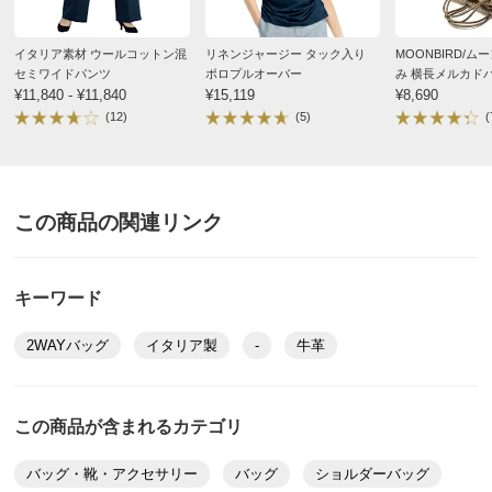
イタリア素材 ウールコットン混
リネンジャージー タック入り
MOONBIRD/ム
セミワイドパンツ
ポロプルオーバー
み 横長メルカド
¥11,840 - ¥11,840
¥15,119
¥8,690
(12)
(5)
(
この商品の関連リンク
キーワード
2WAYバッグ
イタリア製
-
牛革
この商品が含まれるカテゴリ
バッグ・靴・アクセサリー
バッグ
ショルダーバッグ