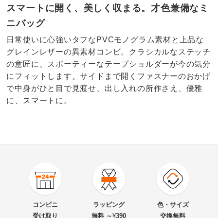
スマートに開く、美しく収まる。才色兼備なミ
ニバッグ
日常使いに心強いタフなPVCモノグラム素材と上品な
グレインレザーの異素材コンビ。クラシカルなステッチ
の意匠に、スポーティーなテープショルダーが今の気分
にフィットします。サイドまで開くファスナーのおかげ
で中身がひと目で見渡せ、出し入れの所作さえ、優雅
に、スマートに。
商品番号
900-1871-02
商品名・特徴
VISONA/ヴィソナ 素材コンビ 2WAYバッグ （イタリア
コンビニ
ラッピング
色・サイズ
製）
受け取り
無料 ～
¥
390
交換無料