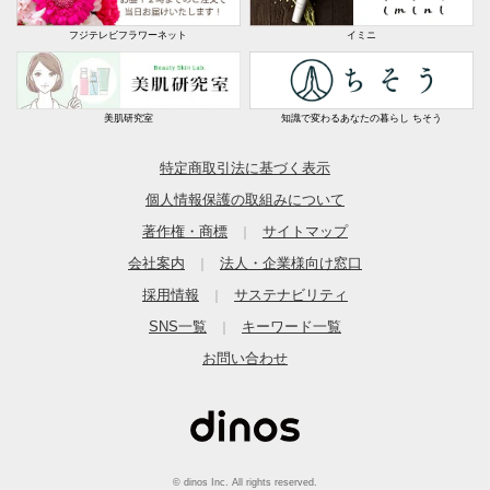
フジテレビフラワーネット
イミニ
美肌研究室
知識で変わるあなたの暮らし ちそう
特定商取引法に基づく表示
個人情報保護の取組みについて
著作権・商標
サイトマップ
｜
会社案内
法人・企業様向け窓口
｜
採用情報
サステナビリティ
｜
SNS一覧
キーワード一覧
｜
お問い合わせ
© dinos Inc. All rights reserved.