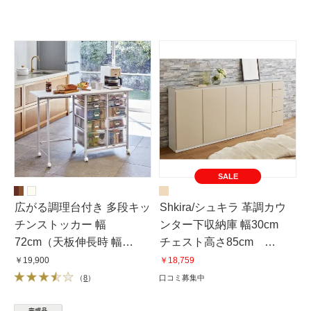
SALE
広がる調理台付き 多段キッ
Shkira/シュキラ 革調カウ
チンストッカー 幅
ンター下収納庫 幅30cm
72cm（天板伸長時 幅
チェスト高さ85cm
120cm）
〈マットベージュ〉
￥19,900
￥18,759
（
8
）
口コミ募集中