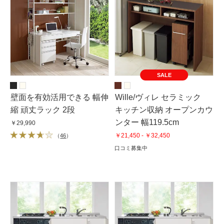
SALE
壁面を有効活用できる 幅伸
Wille/ヴィレ セラミック
縮 頑丈ラック 2段
キッチン収納 オープンカウ
ンター 幅119.5cm
￥29,990
￥21,450 - ￥32,450
（
46
）
口コミ募集中