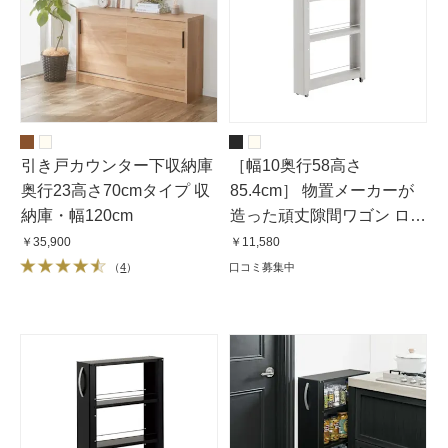
引き戸カウンター下収納庫
［幅10奥行58高さ
奥行23高さ70cmタイプ 収
85.4cm］ 物置メーカーが
納庫・幅120cm
造った頑丈隙間ワゴン ロー
タイプ
￥35,900
￥11,580
（
4
）
口コミ募集中