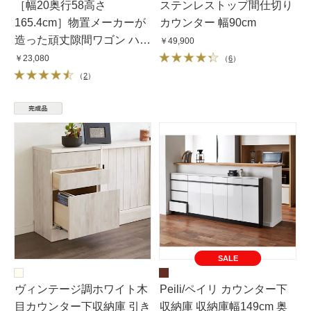
［幅20奥行58高さ
ステンレストップ間仕切り
165.4cm］物置メーカーが
カウンター 幅90cm
造った頑丈隙間ワゴン ハイ
￥49,900
タイプ
￥23,080
（
6
）
（
2
）
SALE
ヴィンテージ調ホワイト木
Peili/ペイリ カウンター下
目カウンター下収納庫 引き
収納庫 収納庫幅149cm 奥