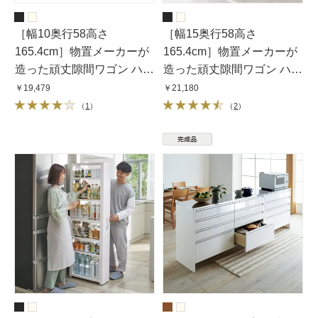
［幅10奥行58高さ
［幅15奥行58高さ
165.4cm］物置メーカーが
165.4cm］物置メーカーが
造った頑丈隙間ワゴン ハイ
造った頑丈隙間ワゴン ハイ
タイプ
タイプ
￥19,479
￥21,180
（
1
）
（
2
）