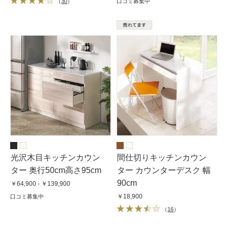
（
30
）
口コミ募集中
光沢木目キッチンカウン
間仕切りキッチンカウン
ター 奥行50cm高さ95cm
ター カウンターデスク 幅
90cm
￥64,900 - ￥139,900
￥18,900
口コミ募集中
（
16
）