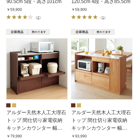
90.5cm 5段・高さ101cm
120.5cm 4段・高さ85.5cm
￥59,900
￥59,900
（
2
）
（
1
）
アルダー天然木人工大理石
アルダー天然木人工大理石
トップ 間仕切り家電収納
トップ 間仕切り家電収納
キッチンカウンター 幅
キッチンカウンター 幅
120cm
144cm
￥79,990
￥93,990