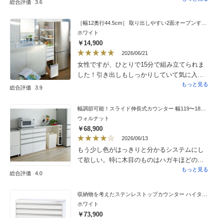
総合評価
3.6
行きは、ちょうどA4ファイルが縦向きに収ま
ります。深さは、上4段がマンガ単行本を7冊
［幅12奥行44.5cm］ 取り出しやすい2面オープンすき間収納庫 日本製
重ねた深さ、最下段は立てた500mlペットボト
ホワイト
ルが収まる深さです。こちらは到着後、キャ
￥14,900
スターを自分で底部に取り付けなければなり
2026/06/21
ません。取り付け自体は簡単で短時間で済む
女性ですが、ひとりで15分で組み立てられま
のですが、本体が大変重いため、横に倒しま
した！引き出しもしっかりしていて気に入っ
た引き起こす際に大人2人でやっとこなしまし
ています！
もっと見る
総合評価
3.9
た。単身の方や高齢世帯ではなかなか難しい
と感じました。注文時オプションに組み立て
幅調節可能！スライド伸長式カウンター 幅119〜182cm 引き出しタイプ
サービスがあるとどなたでも安心だと思いま
ウォルナット
す。
￥68,900
2026/06/13
もう少し色がはっきりと分かるシステムにし
て欲しい。特に木目のものはハガキほどのサ
ンプルがあると良い。
もっと見る
総合評価
4.0
収納物を考えたステンレストップカウンター ハイタイプ（高さ97.5cm） 幅117.5cm
ホワイト
￥73,900