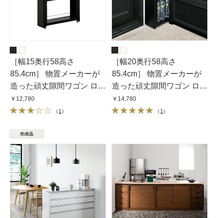
［幅15奥行58高さ
［幅20奥行58高さ
85.4cm］ 物置メーカーが
85.4cm］ 物置メーカーが
造った頑丈隙間ワゴン ロー
造った頑丈隙間ワゴン ロー
タイプ
タイプ
￥12,780
￥14,780
（
1
）
（
1
）