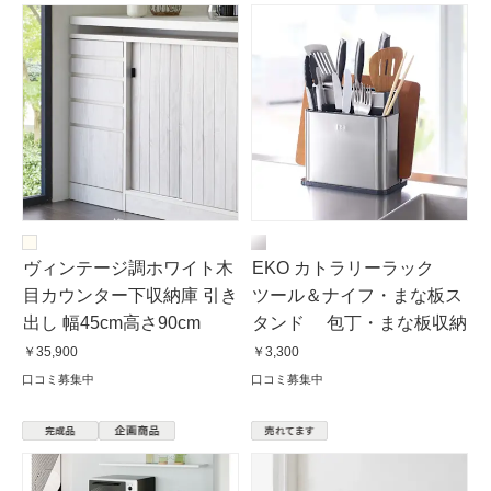
ヴィンテージ調ホワイト木
EKO カトラリーラック
目カウンター下収納庫 引き
ツール＆ナイフ・まな板ス
出し 幅45cm高さ90cm
タンド 包丁・まな板収納
￥35,900
￥3,300
口コミ募集中
口コミ募集中