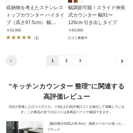
収納物を考えたステンレス
幅調節可能！スライド伸長
トップカウンター ハイタイ
式カウンター 幅91〜
プ（高さ97.5cm） 幅
126cm 引き出しタイプ
59.5cm
￥53,900
￥63,900
（
4
）
口コミ募集中
1
2
3
”キッチンカウンター 整理”に関連する
高評価レビュー
当社が収集した口コミのうち、☆4以上の高評価口コミを抽出して掲載していま
す。この商品の全ての口コミは各商品ページで確認できます。
［幅20奥行58高さ85.4cm］ 物置メーカーが造った頑丈隙間ワゴン ロータイプ
ブラック