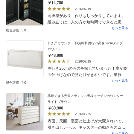
￥14,780
2026/07/19
高級感があり、作りもしっかりしています。
組み立ては二人の方が短時間でできると思い
ますが、女性一人でもスムーズにできまし
もっと見る
総合評価
5.0
た。重い食料品を入れても、キャスターがス
ムーズに動き、ぐらつきもないので、大満足
引き戸カウンター下収納庫 奥行23高さ87cmタイプ 収納庫・幅150cm
です。
ホワイト
￥48,900
2026/07/15
奥行き23cmのものを探していました！扉が鏡
面仕上げなので見た目がきれいです。単行本
も収納が出来て良いです。中板がもう少し
もっと見る
総合評価
4.0
しっかりとしていたら良いのになと思います
が…収納がしっかり出来て満足です。
移動できる光沢ステンレス天板キッチンカウンター 幅120.5cm 5段・高さ101cm
ライトブラウン
￥69,900
2026/06/25
表面、天面、裏面と仕上げが大変きれいで、
引き出しレール、キャスターの動きもスムー
ズです。大変満足しています。引き出しの奥
もっと見る