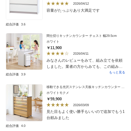
2026/04/12
容量がたっぷりあり大満足です
総合評価
3.6
間仕切りキッチンカウンター チェスト 幅29.5cm
ホワイト
￥11,900
2026/04/11
みなさんのレビューをみて、組み立てを依頼
しました。業者の方からみても、この組み立
ては難しいらしいです。ならば、完成品を提
もっと見る
総合評価
3.9
供して、商品の質を少しあげる方がよいかと
思いました。商品自体は、まあまあの使い勝
移動できる光沢ステンレス天板キッチンカウンター 幅90.5cm 5段・高さ101cm
手です。
ホワイトモクメ
￥59,900
2026/03/09
見た目もよく使い勝手もいいので追加でもう1
台頼みました
総合評価
4.0