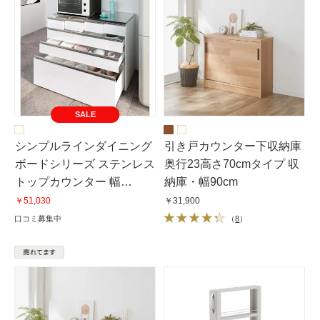
SALE
シンプルラインダイニング
引き戸カウンター下収納庫
ボードシリーズ ステンレス
奥行23高さ70cmタイプ 収
トップカウンター 幅
納庫・幅90cm
117.5cm
￥51,030
￥31,900
口コミ募集中
（
8
）