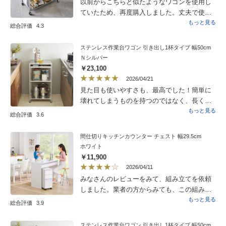
以前からこちらと似たようなワゴンを使用し
ていたため、再度購入しました。丈夫で使い
やすいです。
もっと見る
総合評価
4.3
ステンレス作業台ワゴン 引き出し1杯タイプ 幅50cm
Ｎシルバー
￥23,100
2026/04/21
見た目も使いやすさも、最高でした！簡単に
壊れてしまうものを持つのではなく、長く大
事に使える、そして使いやすいワゴンに出会
もっと見る
総合評価
3.6
いたい人におすすめです！発送が早かったこ
とも本当によかったです。ありがとうござい
間仕切りキッチンカウンター チェスト 幅29.5cm
ました。
ホワイト
￥11,900
2026/04/11
みなさんのレビューをみて、組み立てを依頼
しました。業者の方からみても、この組み立
ては難しいらしいです。ならば、完成品を提
もっと見る
総合評価
3.9
供して、商品の質を少しあげる方がよいかと
思いました。商品自体は、まあまあの使い勝
ステンレス作業台ワゴン 引き出し1杯タイプ 幅50cm