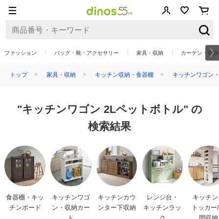
ファッション
バッグ・靴・アクセサリー
家具・収納
カーテン・敷物
トップ
家具・収納
キッチン収納・食器棚
キッチンワゴン・
"キッチンワゴン 2Lペットボトル" の
検索結果
食器棚・キッ
キッチンワゴ
キッチンカウ
レンジ台・
キッチン
チンボード
ン・収納カー
ンター下収納
キッチンラッ
トッカー
ト
ク
間収納