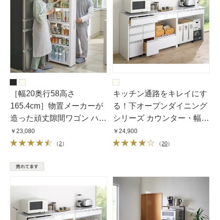
［幅20奥行58高さ
キッチン通路をキレイにす
165.4cm］物置メーカーが
る！下オープンダイニング
造った頑丈隙間ワゴン ハイ
シリーズ カウンター・幅
タイプ
90cm高さ85cm
￥23,080
￥24,900
（
2
）
（
20
）