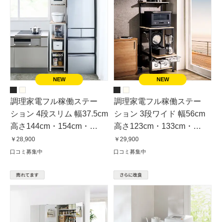
調理家電フル稼働ステー
調理家電フル稼働ステー
ション 4段スリム 幅37.5cm
ション 3段ワイド 幅56cm
高さ144cm・154cm・
高さ123cm・133cm・
164cm・174cm
143cm・153cm
￥28,900
￥29,900
口コミ募集中
口コミ募集中