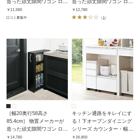
造った頑丈隙間ワゴン ロー
造った頑丈隙間ワゴン ロー
タイプ
タイプ
￥11,580
￥12,780
口コミ募集中
（
1
）
［幅20奥行58高さ
キッチン通路をキレイにす
85.4cm］ 物置メーカーが
る！下オープンダイニング
造った頑丈隙間ワゴン ロー
シリーズ カウンター・幅
タイプ
90cm高さ100cm
￥14,780
￥26,900