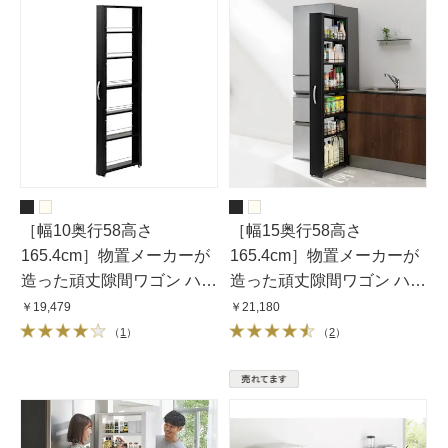
［幅10奥行58高さ
［幅15奥行58高さ
165.4cm］物置メーカーが
165.4cm］物置メーカーが
造った頑丈隙間ワゴン ハイ
造った頑丈隙間ワゴン ハイ
タイプ
タイプ
￥19,479
￥21,180
（
1
）
（
2
）