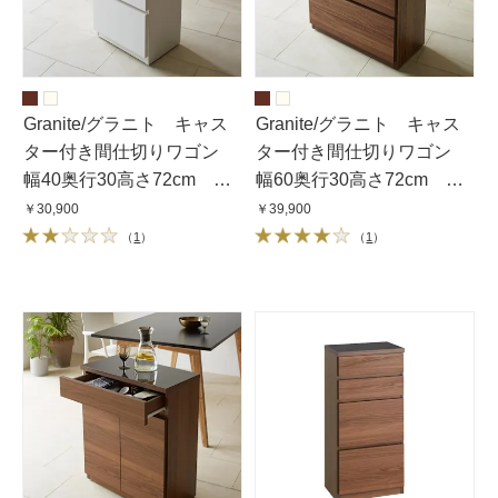
Granite/グラニト キャス
Granite/グラニト キャス
ター付き間仕切りワゴン
ター付き間仕切りワゴン
幅40奥行30高さ72cm 引
幅60奥行30高さ72cm 引
き出しタイプ
き出しタイプ
￥30,900
￥39,900
（
1
）
（
1
）