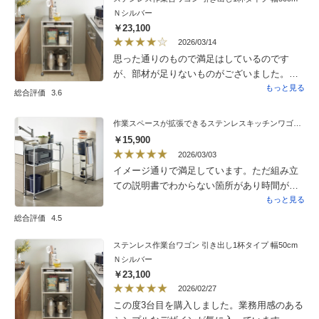
手です。
Ｎシルバー
￥23,100
2026/03/14
思った通りのもので満足はしているのです
が、部材が足りないものがございました。
コーナー保護キャップが向かって右奥が1個足
もっと見る
総合評価
3.6
りないです。尚、ビス・六角ナット・ワッ
シャーの予備が１か所あるようですが、それ
作業スペースが拡張できるステンレスキッチンワゴン 幅36.5cm
ぞれ足りません。コールセンターにご連絡し
￥15,900
ましたが繋がらないので、ここに書かせて頂
2026/03/03
きました。本体の交換は必要はないので、不
イメージ通りで満足しています。ただ組み立
足部品を希望します。今も同じシリーズで検
ての説明書でわからない箇所があり時間が余
討中の物がありまして、ご返答下さいませ。
計にかかりました。組み立てが苦手な方は2人
もっと見る
での作業をお勧めします。私の理解不足かも
総合評価
4.5
知れませんが、説明書の間違いだったと思い
ます。
ステンレス作業台ワゴン 引き出し1杯タイプ 幅50cm
Ｎシルバー
￥23,100
2026/02/27
この度3台目を購入しました。業務用感のある