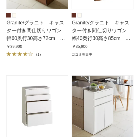
Granite/グラニト キャス
Granite/グラニト キャス
ター付き間仕切りワゴン
ター付き間仕切りワゴン
幅60奥行30高さ72cm 扉
幅40奥行30高さ85cm 引
収納タイプ
き出しタイプ
￥39,900
￥35,900
（
1
）
口コミ募集中