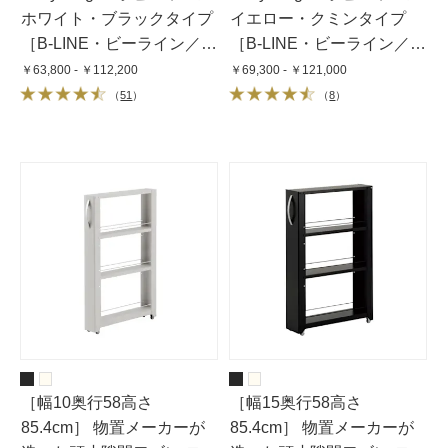
ホワイト・ブラックタイプ
イエロー・クミンタイプ
［B-LINE・ビーライン／デ
［B-LINE・ビーライン／デ
ザイン：ジョエ・コロン
ザイン：ジョエ・コロン
￥63,800 - ￥112,200
￥69,300 - ￥121,000
ボ］
ボ］
（
51
）
（
8
）
［幅10奥行58高さ
［幅15奥行58高さ
85.4cm］ 物置メーカーが
85.4cm］ 物置メーカーが