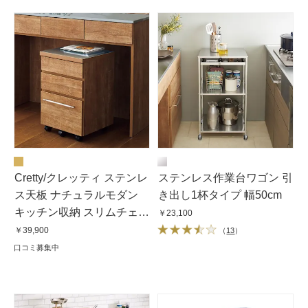
Cretty/クレッティ ステンレ
ステンレス作業台ワゴン 引
ス天板 ナチュラルモダン
き出し1杯タイプ 幅50cm
キッチン収納 スリムチェス
￥23,100
トキッチンワゴン
￥39,900
（
13
）
口コミ募集中