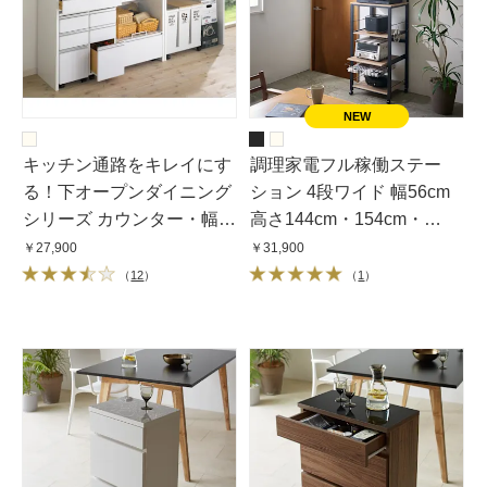
キッチン通路をキレイにす
調理家電フル稼働ステー
る！下オープンダイニング
ション 4段ワイド 幅56cm
シリーズ カウンター・幅
高さ144cm・154cm・
120cm高さ85cm
164cm・174cm
￥27,900
￥31,900
（
12
）
（
1
）