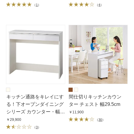
（
1
）
（
4
）
キッチン通路をキレイにす
間仕切りキッチンカウン
る！下オープンダイニング
ター チェスト 幅29.5cm
シリーズ カウンター・幅
￥11,900
120cm高さ100cm
￥29,900
（
30
）
（
3
）