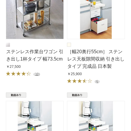
ステンレス作業台ワゴン 引
［幅20奥行55cm］ ステン
き出し1杯タイプ 幅73.5cm
レス天板隙間収納 引き出し
タイプ 完成品 日本製
￥27,500
￥25,900
（
10
）
（
6
）