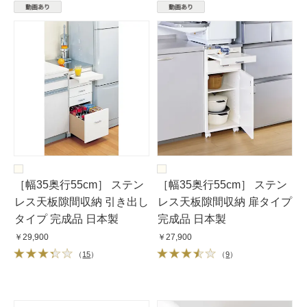
［幅35奥行55cm］ ステン
［幅35奥行55cm］ ステン
レス天板隙間収納 引き出し
レス天板隙間収納 扉タイプ
タイプ 完成品 日本製
完成品 日本製
￥29,900
￥27,900
（
15
）
（
9
）