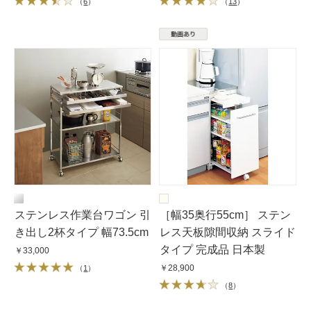
（
6
）
（
13
）
ステンレス作業台ワゴン 引
［幅35奥行55cm］ ステン
き出し2杯タイプ 幅73.5cm
レス天板隙間収納 スライド
タイプ 完成品 日本製
￥33,000
￥28,900
（
1
）
（
8
）