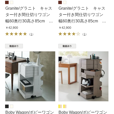
Granite/グラニト キャス
Granite/グラニト キャス
ター付き間仕切りワゴン
ター付き間仕切りワゴン
幅60奥行30高さ85cm 引
幅60奥行30高さ85cm 扉
き出しタイプ
収納タイプ
￥42,900
￥42,900
（
1
）
（
1
）
Boby Wagon/ボビーワゴン
Boby Wagon/ボビーワゴン