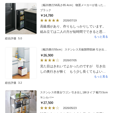
［幅20奥行58高さ85.4cm］ 物置メーカーが造った頑丈隙間ワゴン ロータイプ
ブラック
￥14,780
2026/07/19
高級感があり、作りもしっかりしています。
組み立ては二人の方が短時間でできると思い
ますが、女性一人でもスムーズにできまし
もっと見る
総合評価
5.0
た。重い食料品を入れても、キャスターがス
ムーズに動き、ぐらつきもないので、大満足
［幅25奥行55cm］ ステンレス天板隙間収納 引き出しタイプ 完成品 日本製
です。
￥26,900
2026/07/05
見た目はきれいでよかったのですが 引き出
しの奥行きが狭く もう少し長くてもよいと
思いました。一番上の 置台をやめて 引き
もっと見る
だしが 5段あれば もっと収納力があり嬉し
総合評価
3.2
いと思いました。
ステンレス作業台ワゴン 引き出し1杯タイプ 幅73.5cm
Ｎシルバー
￥27,500
2026/05/23