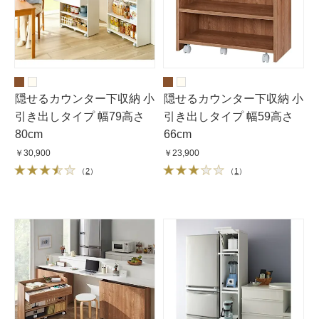
隠せるカウンター下収納 小
隠せるカウンター下収納 小
引き出しタイプ 幅79高さ
引き出しタイプ 幅59高さ
80cm
66cm
￥30,900
￥23,900
（
2
）
（
1
）