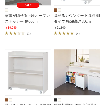
SALE
家電が隠せる下段オープン
隠せるカウンター下収納 棚
ストッカー 幅60cm
タイプ 幅59高さ80cm
￥19,949
￥21,800
（
2
）
（
4
）