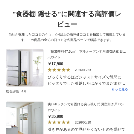
”食器棚 隠せる”に関連する高評価レ
ビュー
当社が収集した口コミのうち、☆4以上の高評価口コミを抽出して掲載していま
す。この商品の全ての口コミは各商品ページで確認できます。
［幅35奥行47.5cm］ 下段オープンすき間収納庫 日本製 【ゴミ箱上活用】
ホワイト
￥17,900
2026/06/23
びっくりするほどジャストサイズで隙間に
ピッタリでした引越したばかりでまだまだ収
納に必要な物でてくると思いますこれからも
もっと見る
総合評価
4.6
収納に関するアイテム期待してます
狭いキッチンでも置ける突っ張り式 薄型引き戸パントリー収納庫 奥行30cmタイプ 幅90cm高さ183〜232cm
ホワイト
￥35,900
2026/05/10
引き戸があるので見せたくないものを隠せて