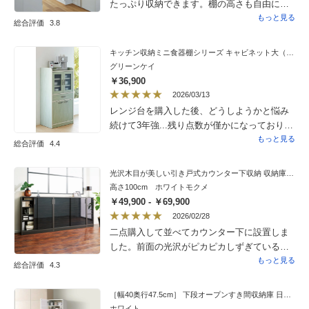
たっぷり収納できます。棚の高さも自由に変
えられるので便利です。組み立てが大変なイ
もっと見る
総合評価
3.8
メージだったので有料でしたが組み立てサー
ビス利用しました。結果的に利用して良かっ
キッチン収納ミニ食器棚シリーズ キャビネット大（高さ120.5cm）
たというくらいめちゃくちゃ大変そうでし
グリーンケイ
た。配送、組み立てのご担当の方お世話にな
￥36,900
りましてありがとうございました。
2026/03/13
レンジ台を購入した後、どうしようかと悩み
続けて3年強...残り点数が僅かになっており、
生産終了するのかと思い、ようやく決断して
もっと見る
総合評価
4.4
購入しました。（一時的な在庫数で私の勘違
いでした）大きさ、色も気に入っており推し
光沢木目が美しい引き戸式カウンター下収納 収納庫幅90cm
にも綺麗と褒めてもらえたので購入して本当
高さ100cm ホワイトモクメ
に良かったです。
￥49,900 - ￥69,900
2026/02/28
二点購入して並べてカウンター下に設置しま
した。前面の光沢がピカピカしずぎているも
のではなく白い壁のクロスになじみました。
もっと見る
総合評価
4.3
設置を依頼したところあっという間でした。
扉の高さや持ち手の取り付けなど自分でやる
［幅40奥行47.5cm］ 下段オープンすき間収納庫 日本製 【ゴミ箱上活用】
こともあります。二点並べると境目は天板部
ホワイト