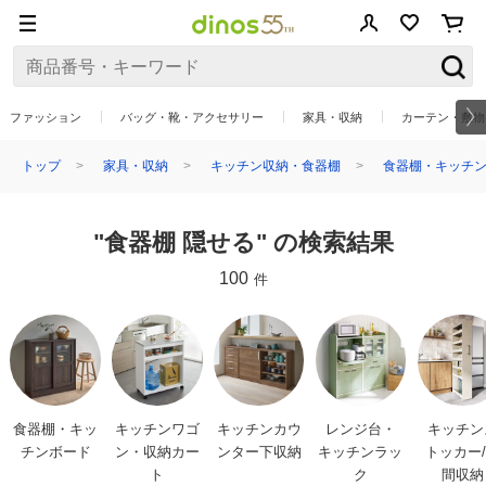
ファッション
バッグ・靴・アクセサリー
家具・収納
カーテン・敷物
トップ
家具・収納
キッチン収納・食器棚
食器棚・キッチ
"食器棚 隠せる" の検索結果
100
件
食器棚・キッ
キッチンワゴ
キッチンカウ
レンジ台・
キッチン
チンボード
ン・収納カー
ンター下収納
キッチンラッ
トッカー
ト
ク
間収納