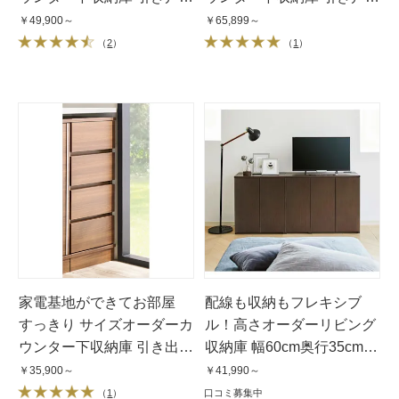
幅90cm・奥行35cm・高さ
幅120cm・奥行35cm・高
￥49,900～
￥65,899～
60〜100cm
さ60〜100cm
（
2
）
（
1
）
家電基地ができてお部屋
配線も収納もフレキシブ
すっきり サイズオーダーカ
ル！高さオーダーリビング
ウンター下収納庫 引き出し
収納庫 幅60cm奥行35cm高
幅45cm・奥行35cm・高さ
さ60cm〜100cm
￥35,900～
￥41,990～
60〜100cm
（
1
）
口コミ募集中