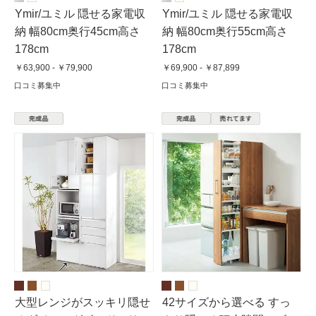
Ymir/ユミル 隠せる家電収
Ymir/ユミル 隠せる家電収
納 幅80cm奥行45cm高さ
納 幅80cm奥行55cm高さ
178cm
178cm
￥63,900 - ￥79,900
￥69,900 - ￥87,899
口コミ募集中
口コミ募集中
大型レンジがスッキリ隠せ
42サイズから選べる すっ