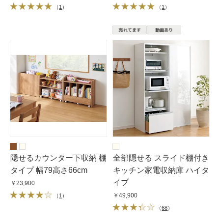
（
1
）
（
1
）
隠せるカウンター下収納 棚
全部隠せる スライド棚付き
タイプ 幅79高さ66cm
キッチン家電収納庫 ハイタ
イプ
￥23,900
￥49,900
（
1
）
（
68
）