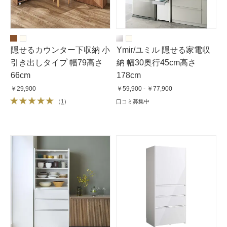
隠せるカウンター下収納 小
Ymir/ユミル 隠せる家電収
引き出しタイプ 幅79高さ
納 幅30奥行45cm高さ
66cm
178cm
￥29,900
￥59,900 - ￥77,900
（
1
）
口コミ募集中