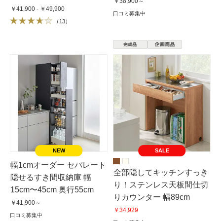
￥38,900～
￥41,900 - ￥49,900
口コミ募集中
（
13
）
SALE
幅1cmオーダー セパレート
全部隠してキッチンすっき
隠せるすき間収納庫 幅
り！ステンレス天板間仕切
15cm〜45cm 奥行55cm
りカウンター 幅89cm
￥41,900～
￥34,929
口コミ募集中