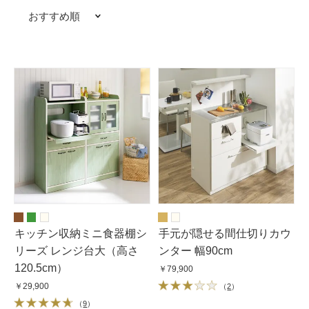
おすすめ順
キッチン収納ミニ食器棚シ
手元が隠せる間仕切りカウ
リーズ レンジ台大（高さ
ンター 幅90cm
120.5cm）
￥79,900
￥29,900
（
2
）
（
9
）