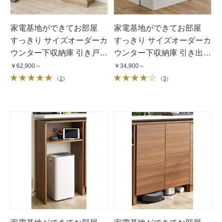
家電基地ができてお部屋
家電基地ができてお部屋
すっきり サイズオーダーカ
すっきり サイズオーダーカ
ウンター下収納庫 引き戸
ウンター下収納庫 引き出し
幅120cm・奥行25cm・高
幅45cm・奥行25cm・高さ
￥62,900～
￥34,900～
さ60〜100cm
60〜100cm
（
2
）
（
3
）