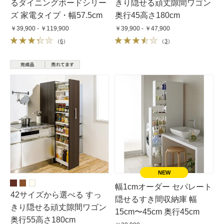
るダイニングボードシリー
きり隠せる頑丈隙間ワゴン
ズ 家電タイプ・幅57.5cm
奥行45高さ180cm
￥39,900 - ￥119,900
￥39,900 - ￥47,900
（
6
）
（
3
）
幅1cmオーダー セパレート
42サイズから選べる すっ
隠せるすき間収納庫 幅
きり隠せる頑丈隙間ワゴン
15cm〜45cm 奥行45cm
奥行55高さ180cm