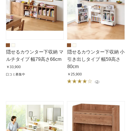
隠せるカウンター下収納 マ
隠せるカウンター下収納 小
ルチタイプ 幅79高さ66cm
引き出しタイプ 幅59高さ
80cm
￥33,900
￥25,900
口コミ募集中
（
2
）