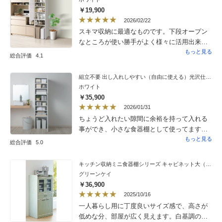
分はぴたりとくっついて見えますがそれより
￥19,900
下の部分は三ミリほどの隙間があいていま
2026/02/22
す。これは大したことはないですが想定して
スキマ収納に最適なものです。下段オープン
いませんでした。奥行きは十分あると思って
なところが使い勝手がよく様々に活用出来る
いたのですが実際はレール部分で6センチほど
と思います。
もっと見る
総合評価
4.1
使われるので思ったほど奥行きのあるものは
収納できませんでした。扉はしっかりしてい
組立不要 出し入れしやすい（自由に使える）光沢仕上げ快適収納庫 幅45奥行45cm
るし動きも良いです。見た目も安っぽくない
ホワイト
ので良い品だと思います。
￥35,900
2026/01/31
ちょうど入れたい隙間に余裕を持って入れる
事ができ、小さな食器棚として使ってます。
細々とした物も綺麗に落ち着きました。あり
もっと見る
総合評価
5.0
がとうございましたなか
キッチン収納ミニ食器棚シリーズ キャビネット大（高さ120.5cm）
グリーンケイ
￥36,900
2025/10/16
一人暮らし用に丁度良いサイズ感で、高さが
低めな分、部屋が広く見えます。白基調の部