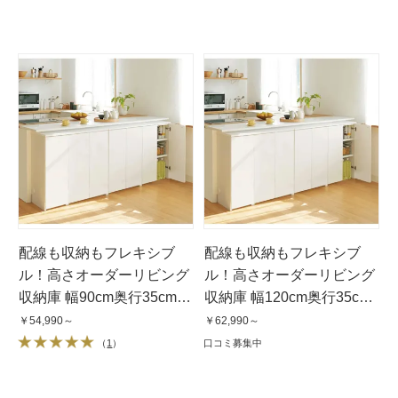
配線も収納もフレキシブ
配線も収納もフレキシブ
ル！高さオーダーリビング
ル！高さオーダーリビング
収納庫 幅90cm奥行35cm高
収納庫 幅120cm奥行35cm
さ60cm〜100cm
高さ60cm〜100cm
￥54,990～
￥62,990～
（
1
）
口コミ募集中