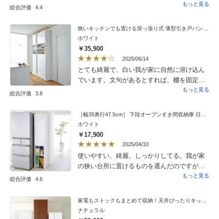
屋のため白と迷いましたが、グリーンにして
もっと見る
総合評価
4.4
とても良かった。明るめだけど微妙なくすみ
具合、程よいレトロ感がオシャレ。口コミで
狭いキッチンでも置ける突っ張り式 薄型引き戸パントリー収納庫 奥行30cmタイプ 幅90cm高さ183〜232cm
皆さんが書かれているとおり、金具も効いて
ホワイト
ますね。満足度高。これにして良かったで
￥35,900
す。
2025/06/14
とても綺麗で、白い我が家に自然に溶け込ん
でいます。文句があるとすれば、棚を固定す
るビスがすぐに落ちます。棚が沢山あるの
もっと見る
総合評価
3.8
で、無くさないように使わない棚のビスを挿
しているので、
［幅35奥行47.5cm］ 下段オープンすき間収納庫 日本製 【ゴミ箱上活用】
ホワイト
￥17,900
2025/04/10
使いやすい、綺麗、しっかりしてる。我が家
の狭い台所に置けるものを選んだのですが、
結果として、横幅、奥行、高さともに使いや
もっと見る
総合評価
4.6
すいです。これ以上奥行があっても奥のもの
が、高さがあっても上のもとが取り出しにく
家電もストックもまとめて収納！天井ぴったりキッチンシリーズ レンジボード 幅60cm奥行50cm
いと感じます。最下段には、45リットルのゴ
ナチュラル
ミ箱を置いていますが、捨てやすいです。前