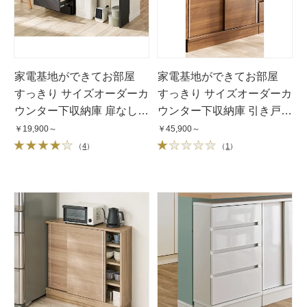
家電基地ができてお部屋
家電基地ができてお部屋
すっきり サイズオーダーカ
すっきり サイズオーダーカ
ウンター下収納庫 扉なし
ウンター下収納庫 引き戸
幅30〜80cm・奥行25cm・
幅90cm・奥行25cm・高さ
￥19,900～
￥45,900～
高さ60〜100cm
60〜100cm
（
4
）
（
1
）