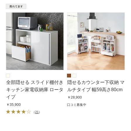
全部隠せる スライド棚付き
隠せるカウンター下収納 マ
キッチン家電収納庫 ロータ
ルチタイプ 幅59高さ80cm
イプ
￥28,900
￥35,900
口コミ募集中
（
21
）